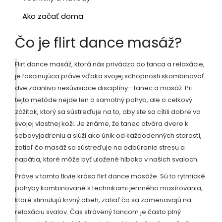
Ako začať doma
Čo je flirt dance masáž?
Flirt dance masáž, ktorá nás privádza do tanca a relaxácie,
je fascinujúca práve vďaka svojej schopnosti skombinovať
dve zdanlivo nesúvisiace disciplíny—tanec a masáž. Pri
tejto metóde nejde len o samotný pohyb, ale o celkový
zážitok, ktorý sa sústreďuje na to, aby ste sa cítili dobre vo
svojej vlastnej koži. Je známe, že tanec otvára dvere k
sebavyjadreniu a slúži ako únik od každodenných starostí,
zatiaľ čo masáž sa sústreďuje na odbúranie stresu a
napätia, ktoré môže byť uložené hlboko v našich svaloch.
Práve v tomto tkvie krása flirt dance masáže. Sú to rytmické
pohyby kombinované s technikami jemného masírovania,
ktoré stimulujú krvný obeh, zatiaľ čo sa zameriavajú na
relaxáciu svalov. Čas strávený tancom je často plný