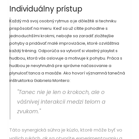
Individuálny prístup
Každý má svoj osobný rytmus a je dôležité si techniku
prispôsobiť na mieru. Keď sa už cítite pohodlne s
jednoduchšími krokmi, nebojte sa zaradiť zložitejšie
pohyby a pridávať malé improvizácie, ktoré ozvláštnia
každý tréning. Odporúča sa vytvoriť si vlastný playlist s
hudbou, ktorá vás oslovuje a motivuje k pohybu. Práca s
hudbou je nevyhnutná pre správne načasovanie a
plynulosť tanca a masáže. Ako hovorí významná tanečná
inštruktorka Gabriela Montero:
"Tanec nie je len o krokoch, ale o
vášnivej interakcii medzi telom a
zvukom."
Táto synergická súhra je kúzlo, ktoré môže byť vo
vašich rukách, ak sa otvoríte experimentovaniu a