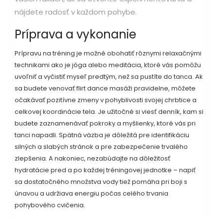
nájdete radosť v každom pohybe.
Príprava a vykonanie
Prípravu na tréning je možné obohatiť rôznymi relaxačnými
technikami ako je jóga alebo meditácia, ktoré vás pomôžu
uvoľniť a vyčistiť myseľ predtým, než sa pustíte do tanca. Ak
sa budete venovať flirt dance masáži pravidelne, môžete
očakávať pozitívne zmeny v pohyblivosti svojej chrbtice a
celkovej koordinácie tela. Je užitočné si viesť denník, kam si
budete zaznamenávať pokroky a myšlienky, ktoré vás pri
tanci napadli. Spätná väzba je dôležitá pre identifikáciu
silných a slabých stránok a pre zabezpečenie trvalého
zlepšenia. A nakoniec, nezabúdajte na dôležitosť
hydratácie pred a po každej tréningovej jednotke – napiť
sa dostatočného množstva vody tiež pomáha pri boji s
únavou a udržiava energiu počas celého trvania
pohybového cvičenia.