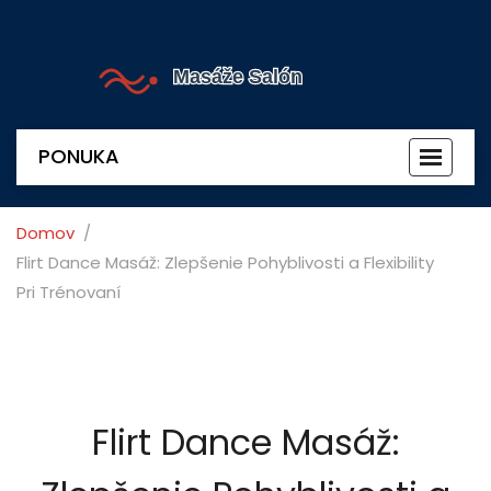
PONUKA
Prepnú
navigác
Domov
Flirt Dance Masáž: Zlepšenie Pohyblivosti a Flexibility
Pri Trénovaní
Flirt Dance Masáž: