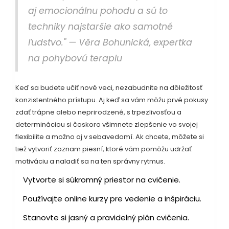
aj emocionálnu pohodu a sú to
techniky najstaršie ako samotné
ľudstvo." — Věra Bohunická, expertka
na pohybovú terapiu
Keď sa budete učiť nové veci, nezabudnite na dôležitosť
konzistentného prístupu. Aj keď sa vám môžu prvé pokusy
zdať trápne alebo neprirodzené, s trpezlivosťou a
determináciou si čoskoro všimnete zlepšenie vo svojej
flexibilite a možno aj v sebavedomí. Ak chcete, môžete si
tiež vytvoriť zoznam piesní, ktoré vám pomôžu udržať
motiváciu a naladiť sa na ten správny rytmus.
Vytvorte si súkromný priestor na cvičenie.
Používajte online kurzy pre vedenie a inšpiráciu.
Stanovte si jasný a pravidelný plán cvičenia.