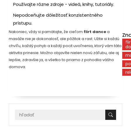
Používajte rôzne zdroje - videá, knihy, tutoriály.
Nepodceňujte dôležitosť konzistentného
prístupu.
Nakoniec, vždy si pamätajte, že cieľom
flirt dance
a
Zna
masáže nie je dokonalosť, ale pôžitok a rast. Užite si každú
flir
chvíľu, každý pohyb a každý pocit uvoľnenia, ktorý vám táto
da
aktivita prinesie. Možno objavíte nielen novú záľubu, ale aj
ma
lepšie, zdravšie ja, a všetko to priamo z pohodlia vášho
po
domova.
re