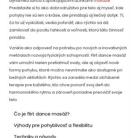
dynamiku tanca s upokojujúcimi účinkami
masáže
.
Predstavte si to ako dobrodružstvo pre telo aj myseľ, kde
pohyby nie sú len o kráse, ale prinášajú aj liečivý dotyk. Tí,
čo to už vyskúšali, vedia potvrdiť, ako rýchlo sa dá
zamilovať do pocitu ľahkosti a voľnosti, ktorú táto činnosť
prináša.
Vznikla ako odpoveď na potrebu po nových a inovativných
metódach rozvoja fyzických schopností. Flirt dance masáž
vám umožní nielen pretiahnuť svaly, ale aj objaviť nové
formy pohybu, ktoré možno nevnímate ako dostupné pri
bežných aktivitách. Rýchlo sa zaradila medzi obľúbené
terapie pre každého, kto chce ponoriť svoj deň do
harmonického rytmu a zároveň poriadne precvičiť svoje
telo.
Čo je flirt dance masáž?
Výhody pre pohyblivosť a flexibilitu
Techniky a návody