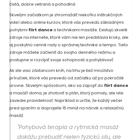
čistá, dobre vetraná a pohodlná.
Skvelým začiatkom je zhromaždiť niekoľko inštrukčných
videí alebo online kurzov, ktoré vás prevedú základnými
pohybmi
flirt dance
a technikami masáže. Existujú skvelé
zdroje na internete, ktoré vám nie len predstavia kroky, ale
aj poskytnú cenné rady o správnej technike a tempo. Tieto
zdroje môžete začleniť do svojho denného režimu a
postupne si rozvíjať svoje schopnosti a pohyblivosť.
Ak ste viac zástancom kníh, na trhu je tiež množstvo
príručiek, ktoré vás prevedú od začiatku až po pokročilé
úrovne. Skvelým spôsobom, ako sa zapojiť do
flirt dance
a masáží doma, je zhotoviť si plán, ktorý pomaly, ale iste
zavedie pravidelnosť. Napríklad si určte, že každý večer
pred spaním si doprajete 15 minút na nácvik a relaxačnú
masáž.
"Pohybová terapia a rytmická masáž
dokážu prebudiť nielen fyzickú silu, ale