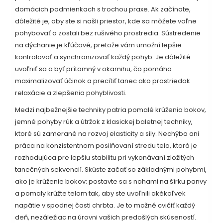
domácich podmienkach s trochou praxe. Ak začínate,
dôležité je, aby ste si našli priestor, kde sa môžete voľne
pohybovať a zostali bez rušivého prostredia. Sústredenie
na dýchanie je kľúčové, pretože vám umožní lepšie
kontrolovať a synchronizovať každý pohyb. Je dôležité
uvoľniť sa a byť prítomný v okamihu, čo pomáha
maximalizovať účinok a precítiť tanec ako prostriedok
relaxácie a zlepšenia pohyblivosti.
Medzi najbežnejšie techniky patria pomalé krúženia bokov,
jemné pohyby rúk a útržok z klasickej baletnej techniky,
ktoré sú zamerané na rozvoj elasticity a sily. Nechýba ani
práca na konzistentnom posilňovaní stredu tela, ktorá je
rozhodujúca pre lepšiu stabilitu pri vykonávaní zložitých
tanečných sekvencií. Skúste začať so základnými pohybmi,
ako je krúženie bokov: postavte sa s nohami na šírku panvy
a pomaly krúžte telom tak, aby ste uvoľnili akékoľvek
napätie v spodnej časti chrbta. Je to možné cvičiť každý
deň, nezáležiac na úrovni vašich predošlých skúseností.