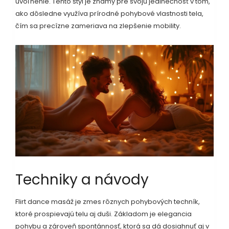
uvoľnenie. Tento štýl je známy pre svoju jedinečnosť v tom,
ako dôsledne využíva prírodné pohybové vlastnosti tela,
čím sa precízne zameriava na zlepšenie mobility.
Techniky a návody
Flirt dance masáž je zmes rôznych pohybových techník,
ktoré prospievajú telu aj duši. Základom je elegancia
pohybu a zároveň spontánnosť, ktorá sa dá dosiahnuť aj v