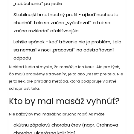
„nabúchania“ po jedle
Stabilnejší hmotnostný profil - aj keď nechcete
chudnúť, telo sa začne „vyčisťovať“ a tuk sa
začne rozkladať efektívnejšie
Lehšie spánok - keď trávenie nie je problém, telo
sa nemusí v noci „pracovať“ na odstraňovaní
odpadu
Niektorí ľudia si myslia, že masáž je len luxus. Ale pre tých,
čo majú problémy s trávením, je to ako „reset“ pre telo. Nie
je to liek, ale prírodná metóda, ktorá podporuje vlastné
schopnosti tela.
Kto by mal masáž vyhnúť?
Nie každý by mal masáž na brucho robiť. Ak máte:
akútnu zápalovú chorobu črev (napr. Crohnova
choroba, ulcerózna kolitída)