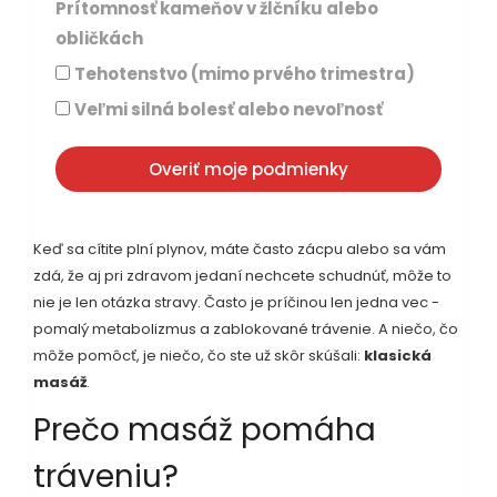
Prítomnosť kameňov v žlčníku alebo
obličkách
Tehotenstvo (mimo prvého trimestra)
Veľmi silná bolesť alebo nevoľnosť
Overiť moje podmienky
Keď sa cítite plní plynov, máte často zácpu alebo sa vám
zdá, že aj pri zdravom jedaní nechcete schudnúť, môže to
nie je len otázka stravy. Často je príčinou len jedna vec -
pomalý metabolizmus a zablokované trávenie. A niečo, čo
môže pomôcť, je niečo, čo ste už skôr skúšali:
klasická
masáž
.
Prečo masáž pomáha
tráveniu?