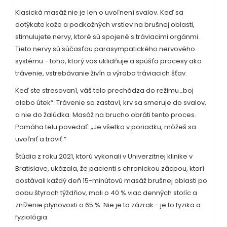
Klasická masáž nie je len o uvoľnení svalov. Keď sa
dotýkate kože a podkožných vrstiev na brušnej oblasti,
stimulujete nervy, ktoré sú spojené s tráviacimi orgánmi.
Tieto nervy sú súčasťou parasympatického nervového
systému - toho, ktorý vás uklidňuje a spúšťa procesy ako
trávenie, vstrebávanie živín a výroba tráviacich šťav.
Keď ste stresovaní, váš telo prechádza do režimu „boj
alebo útek“. Trávenie sa zastaví, krv sa smeruje do svalov,
a nie do žalúdka. Masáž na brucho obráti tento proces.
Pomáha telu povedať: „Je všetko v poriadku, môžeš sa
uvoľniť a tráviť.“
Štúdia z roku 2021, ktorú vykonali v Univerzitnej klinike v
Bratislave, ukázala, že pacienti s chronickou zácpou, ktorí
dostávali každý deň 15-minútovú masáž brušnej oblasti po
dobu štyroch týždňov, mali o 40 % viac denných stolíc a
zníženie plynovosti o 65 %. Nie je to zázrak - je to fyzika a
fyziológia.