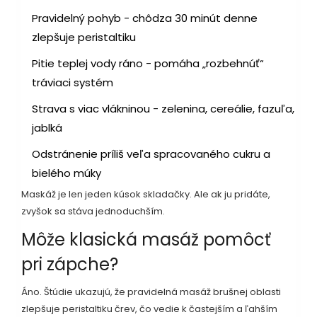
Pravidelný pohyb - chôdza 30 minút denne
zlepšuje peristaltiku
Pitie teplej vody ráno - pomáha „rozbehnúť“
tráviaci systém
Strava s viac vlákninou - zelenina, cereálie, fazuľa,
jablká
Odstránenie príliš veľa spracovaného cukru a
bielého múky
Maskáž je len jeden kúsok skladačky. Ale ak ju pridáte,
zvyšok sa stáva jednoduchším.
Môže klasická masáž pomôcť
pri zápche?
Áno. Štúdie ukazujú, že pravidelná masáž brušnej oblasti
zlepšuje peristaltiku črev, čo vedie k častejším a ľahším