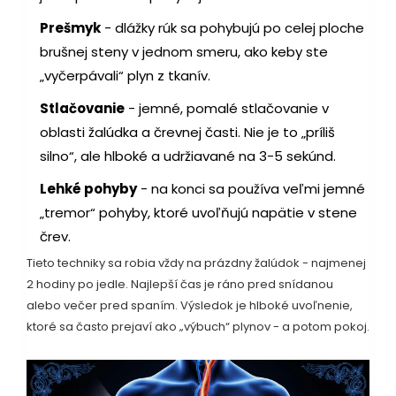
Prešmyk
- dlážky rúk sa pohybujú po celej ploche
brušnej steny v jednom smeru, ako keby ste
„vyčerpávali“ plyn z tkanív.
Stlačovanie
- jemné, pomalé stlačovanie v
oblasti žalúdka a črevnej časti. Nie je to „príliš
silno“, ale hlboké a udržiavané na 3-5 sekúnd.
Lehké pohyby
- na konci sa používa veľmi jemné
„tremor“ pohyby, ktoré uvoľňujú napätie v stene
črev.
Tieto techniky sa robia vždy na prázdny žalúdok - najmenej
2 hodiny po jedle. Najlepší čas je ráno pred snídanou
alebo večer pred spaním. Výsledok je hlboké uvoľnenie,
ktoré sa často prejaví ako „výbuch“ plynov - a potom pokoj.