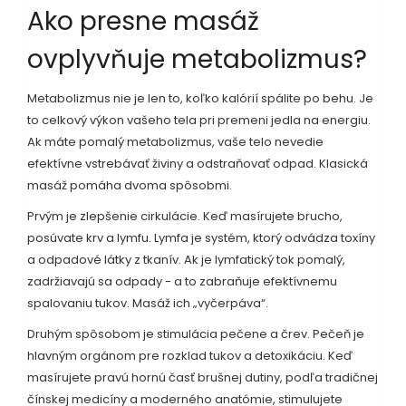
Ako presne masáž
ovplyvňuje metabolizmus?
Metabolizmus nie je len to, koľko kalórií spálite po behu. Je
to celkový výkon vašeho tela pri premeni jedla na energiu.
Ak máte pomalý metabolizmus, vaše telo nevedie
efektívne vstrebávať živiny a odstraňovať odpad. Klasická
masáž pomáha dvoma spôsobmi.
Prvým je zlepšenie cirkulácie. Keď masírujete brucho,
posúvate krv a lymfu. Lymfa je systém, ktorý odvádza toxíny
a odpadové látky z tkanív. Ak je lymfatický tok pomalý,
zadržiavajú sa odpady - a to zabraňuje efektívnemu
spalovaniu tukov. Masáž ich „vyčerpáva“.
Druhým spôsobom je stimulácia pečene a črev. Pečeň je
hlavným orgánom pre rozklad tukov a detoxikáciu. Keď
masírujete pravú hornú časť brušnej dutiny, podľa tradičnej
čínskej medicíny a moderného anatómie, stimulujete