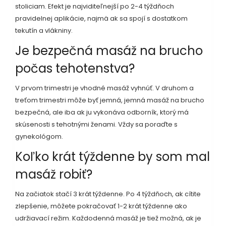
stoliciam. Efekt je najviditeľnejší po 2-4 týždňoch
pravidelnej aplikácie, najmä ak sa spojí s dostatkom
tekutín a vlákniny.
Je bezpečná masáž na brucho
počas tehotenstva?
V prvom trimestri je vhodné masáž vyhnúť. V druhom a
treťom trimestri môže byť jemná, jemná masáž na brucho
bezpečná, ale iba ak ju vykonáva odborník, ktorý má
skúsenosti s tehotnými ženami. Vždy sa poraďte s
gynekológom.
Koľko krát týždenne by som mal
masáž robiť?
Na začiatok stačí 3 krát týždenne. Po 4 týždňoch, ak cítite
zlepšenie, môžete pokračovať 1-2 krát týždenne ako
udržiavací režim. Každodenná masáž je tiež možná, ak je