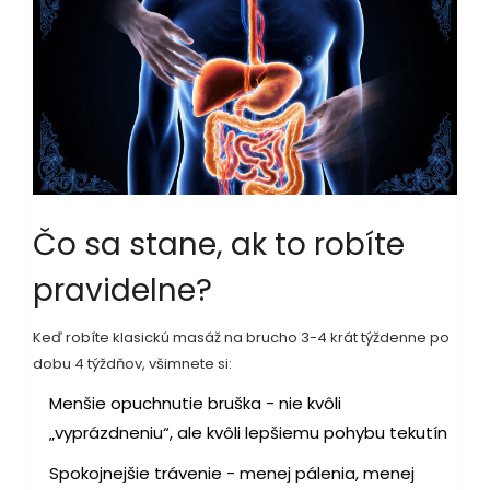
Čo sa stane, ak to robíte
pravidelne?
Keď robíte klasickú masáž na brucho 3-4 krát týždenne po
dobu 4 týždňov, všimnete si:
Menšie opuchnutie bruška - nie kvôli
„vyprázdneniu“, ale kvôli lepšiemu pohybu tekutín
Spokojnejšie trávenie - menej pálenia, menej