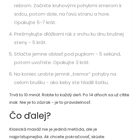
rebrom. Začnite kruhovými pohybmi smerom k
srdcu, potom dole, na ľavú stranu a hore.
Opakujte 5-7 krát.
Prešmykujte dlážkami rúk z vrchu ku dnu brušnej
steny - 5 krát.
Stlačte jemne oblasť pod pupkom - 5 sekúnd,
potom uvoľnite. Opakujte 3 krát.
Na koniec urobte jemné „tremor“ pohyby na
celom brušku - ako keby ste hladili šatku.
Trvá to 10 minút. Robte to každý deň. Po 14 dňoch sa už cítite
inak. Nie je to zázrak - je to pravidelnosť.
Čo ďalej?
Klasická masáž nie je jediná metóda, ale je
najprístupnejšia. Ak chcete pokračovať, skúste: