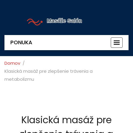
PONUKA
Prepnú
navigác
Domov
Klasická masáž pre zlepšenie trávenia a
metabolizmu
Klasická masáž pre