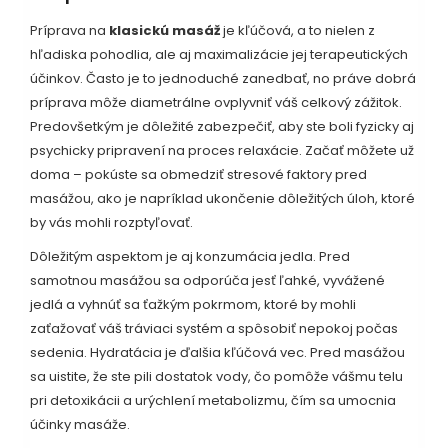
Príprava na
klasickú masáž
je kľúčová, a to nielen z
hľadiska pohodlia, ale aj maximalizácie jej terapeutických
účinkov. Často je to jednoduché zanedbať, no práve dobrá
príprava môže diametrálne ovplyvniť váš celkový zážitok.
Predovšetkým je dôležité zabezpečiť, aby ste boli fyzicky aj
psychicky pripravení na proces relaxácie. Začať môžete už
doma – pokúste sa obmedziť stresové faktory pred
masážou, ako je napríklad ukončenie dôležitých úloh, ktoré
by vás mohli rozptyľovať.
Dôležitým aspektom je aj konzumácia jedla. Pred
samotnou masážou sa odporúča jesť ľahké, vyvážené
jedlá a vyhnúť sa ťažkým pokrmom, ktoré by mohli
zaťažovať váš tráviaci systém a spôsobiť nepokoj počas
sedenia. Hydratácia je ďalšia kľúčová vec. Pred masážou
sa uistite, že ste pili dostatok vody, čo pomôže vášmu telu
pri detoxikácii a urýchlení metabolizmu, čím sa umocnia
účinky masáže.