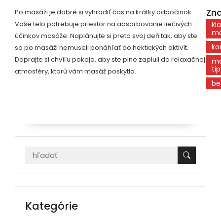
Zna
Po masáži je dobré si vyhradiť čas na krátky odpočinok.
Vaše telo potrebuje priestor na absorbovanie liečivých
kl
ma
účinkov masáže. Naplánujte si preto svoj deň tak, aby ste
ko
sa po masáži nemuseli ponáhľať do hektických aktivít.
Doprajte si chvíľu pokoja, aby ste plne zapluli do relaxačnej
ma
ti
atmosféry, ktorú vám masáž poskytla.
be
Kategórie