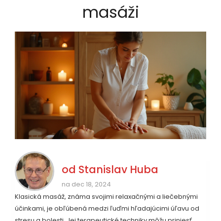
masáži
od
Stanislav Huba
na dec 18, 2024
Klasická masáž, známa svojimi relaxačnými a liečebnými
účinkami, je obľúbená medzi ľuďmi hľadajúcimi úľavu od
stresu a bolesti. Jej terapeutické techniky môžu priniesť