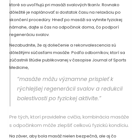
ktoré sa uvoľňujú pri masáži svalových tkanív. Rovnako
dôležité je naplánovať si dostatok času na relaxáciu po
skončení procedúry. Hneď po masáži sa vyhnite fyzickej
námahe, dajte si čas na odpočinok doma, čo podporí
regeneráciu svalov.
Nezabudnite, že aj doliečenie a rekonvalescencia sú
dôležitými súčasťami masáže. Podľa odborníkov, ktorí sa
zúčastnili štúdie publikovanej v časopise Journal of Sports
Medicine,
“masáže môžu významne prispieť k
rýchlejšej regenerácii svalov a redukcii
bolestivosti po fyzickej aktivite.”
Pre tých, ktorí pravidelne cvičia, kombinácia masáže
s odpočinkom môže zlepšiť celkovú fyzickú kondíciu.
Na záver, aby bola masáž nielen bezpečná, ale aj čo