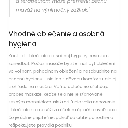
a terapeutom môže premeniť bežnú
masáž na výnimočný zážitok."
Vhodné oblečenie a osobná
hygiena
Kontext oblečenia a osobnej hygieny nesmieme
zanedbať. Počas masáže by ste mali byť oblečení
vo voľnom, pohodlnom oblečení a nezabudnite na
osobnú hygienu – nie len z dôvodu komfortu, ale aj
z ohľadu na maséra. Voľné oblečenie uľahčuje
proces masáže, keďže telo nie je sťahované
tesným materiálom. Niektorí ľudia volia nenosenie
oblečenia na masáži za účelom úplného uvoľnenia,
čo je úplne prijateľné, pokiaľ sa cítite pohodlne a
rešpektujete pravidlá podniku.