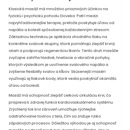
Klasická masáž má množstvo priaznivých účinkov na
fyzickú i psychickú pohodu človeka. Patrí medzi
najvyhľadávanejšie terapie, pretože poskytuje úľavu od
napätia a bolesti spôsobenej každodenným stresom.
Základnou technikou je aplikácia vhodného tlaku na
konkrétne svalové skupiny, ktoré pomáhajú zlepšiť krvný
obeh a podporujú regeneráciu tkanív. Tento druh masáže
zvyčajne zahŕňa hladivé, hnetacie a vibračné pohyby,
ktorých výsledkom je uvoľnenie svalového napätia a
zvýšenie flexibility svalov a kĺbov. Skúsenejší maséri
využívajú aj tlakové body, ktoré vedia poskytnúť okamžitú
úľavu od bolesti.
Masáž má schopnosť zlepšiť celkovú cirkuláciu krvi, čo
prispieva k zdravej funkcii kardiovaskulárneho systému.
Zrýchlený tok krvi zároveň umožňuje rýchlejšie
odstraňovanie toxínov z tela, čím sa znižuje riziko
zápalových procesov. Dôležitou výhodou je aj schopnosť