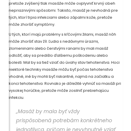
pretože zvýšený tlak masáže môže ovplyvniť krvný obeh
nepriaznivými spôsobmi. Takisto, masáž je nevhodná pre
tých, ktorí trpia infekciami alebo zápalmi kože, pretože
môže zhoršiť symptómy.
U tých, ktorí majú problémy s kŕčovými žilami, masáž nôh
môže zhoršiť stav žíl. Ľudia s nedávnymi úrazmi,
zlomeninami alebo čerstvými ranami by mali masáž
odložiť, aby sa predišlo ďalšiemu poškodeniu alebo
bolesti. Mal by sa tiež vziať do úvahy stav tehotenstva. Hoci
niektoré techniky masáže môžu byť počas tehotenstva
vhodné, iné by mohli byť riskantné, najmä na začiatku a
konci tehotenstva. Rovnako je dôležité vyhnúť sa masáži pri
vysokej horúčke, pretože môže zosilniť prebiehajúcu
infekciu.
„Masáž by mala byť vždy
prispôsobená potrebám konkrétneho
jednotlivca, pričom je nevyhnutné vziať