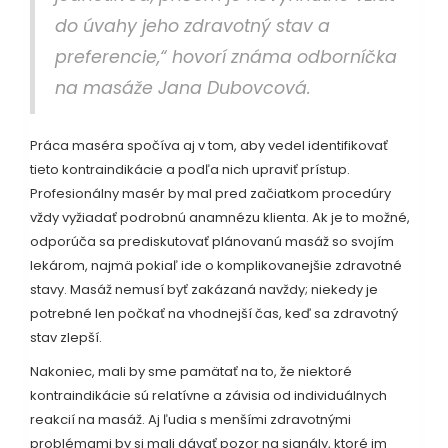
do úvahy jeho zdravotný stav a
preferencie,“ hovorí známa odborníčka
na masáže Jana Dubovcová.
Práca maséra spočíva aj v tom, aby vedel identifikovať
tieto kontraindikácie a podľa nich upraviť prístup.
Profesionálny masér by mal pred začiatkom procedúry
vždy vyžiadať podrobnú anamnézu klienta. Ak je to možné,
odporúča sa prediskutovať plánovanú masáž so svojím
lekárom, najmä pokiaľ ide o komplikovanejšie zdravotné
stavy. Masáž nemusí byť zakázaná navždy; niekedy je
potrebné len počkať na vhodnejší čas, keď sa zdravotný
stav zlepší.
Nakoniec, mali by sme pamätať na to, že niektoré
kontraindikácie sú relatívne a závisia od individuálnych
reakcií na masáž. Aj ľudia s menšími zdravotnými
problémami by si mali dávať pozor na signály, ktoré im