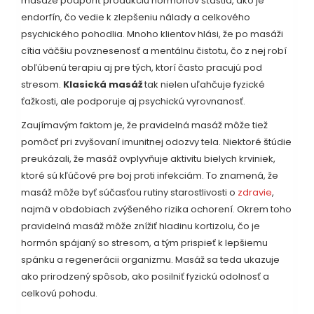
masáže podporiť produkciu hormónov šťastia, ako je
endorfín, čo vedie k zlepšeniu nálady a celkového
psychického pohodlia. Mnoho klientov hlási, že po masáži
cítia väčšiu povznesenosť a mentálnu čistotu, čo z nej robí
obľúbenú terapiu aj pre tých, ktorí často pracujú pod
stresom.
Klasická masáž
tak nielen uľahčuje fyzické
ťažkosti, ale podporuje aj psychickú vyrovnanosť.
Zaujímavým faktom je, že pravidelná masáž môže tiež
pomôcť pri zvyšovaní imunitnej odozvy tela. Niektoré štúdie
preukázali, že masáž ovplyvňuje aktivitu bielych krviniek,
ktoré sú kľúčové pre boj proti infekciám. To znamená, že
masáž môže byť súčasťou rutiny starostlivosti o
zdravie
,
najmä v obdobiach zvýšeného rizika ochorení. Okrem toho
pravidelná masáž môže znížiť hladinu kortizolu, čo je
hormón spájaný so stresom, a tým prispieť k lepšiemu
spánku a regenerácii organizmu. Masáž sa teda ukazuje
ako prirodzený spôsob, ako posilniť fyzickú odolnosť a
celkovú pohodu.