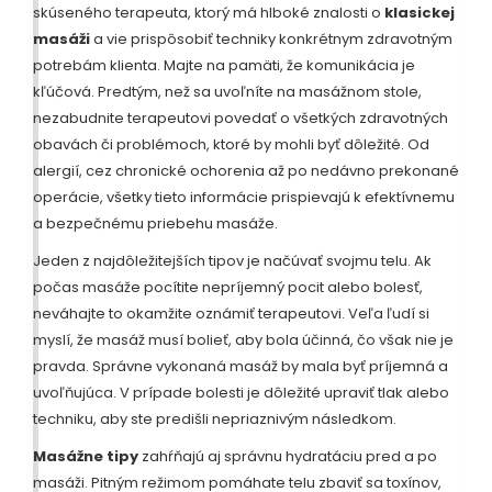
skúseného terapeuta, ktorý má hlboké znalosti o
klasickej
masáži
a vie prispôsobiť techniky konkrétnym zdravotným
potrebám klienta. Majte na pamäti, že komunikácia je
kľúčová. Predtým, než sa uvoľníte na masážnom stole,
nezabudnite terapeutovi povedať o všetkých zdravotných
obavách či problémoch, ktoré by mohli byť dôležité. Od
alergií, cez chronické ochorenia až po nedávno prekonané
operácie, všetky tieto informácie prispievajú k efektívnemu
a bezpečnému priebehu masáže.
Jeden z najdôležitejších tipov je načúvať svojmu telu. Ak
počas masáže pocítite nepríjemný pocit alebo bolesť,
neváhajte to okamžite oznámiť terapeutovi. Veľa ľudí si
myslí, že masáž musí bolieť, aby bola účinná, čo však nie je
pravda. Správne vykonaná masáž by mala byť príjemná a
uvoľňujúca. V prípade bolesti je dôležité upraviť tlak alebo
techniku, aby ste predišli nepriaznivým následkom.
Masážne tipy
zahŕňajú aj správnu hydratáciu pred a po
masáži. Pitným režimom pomáhate telu zbaviť sa toxínov,