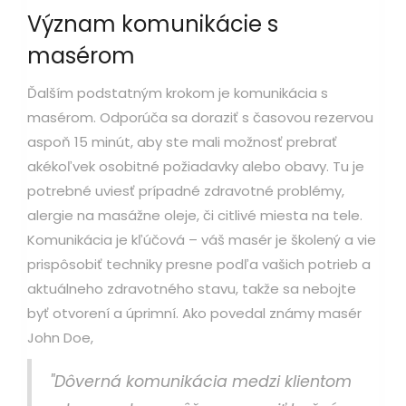
Význam komunikácie s
masérom
Ďalším podstatným krokom je komunikácia s
masérom. Odporúča sa doraziť s časovou rezervou
aspoň 15 minút, aby ste mali možnosť prebrať
akékoľvek osobitné požiadavky alebo obavy. Tu je
potrebné uviesť prípadné zdravotné problémy,
alergie na masážne oleje, či citlivé miesta na tele.
Komunikácia je kľúčová – váš masér je školený a vie
prispôsobiť techniky presne podľa vašich potrieb a
aktuálneho zdravotného stavu, takže sa nebojte
byť otvorení a úprimní. Ako povedal známy masér
John Doe,
"Dôverná komunikácia medzi klientom