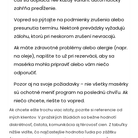
zahŕňa predĺženie.
Vopred sa pýtajte na podmienky zrušenia alebo
presunutia termínu. Niektoré prevádzky vyžadujú
zálohu, ktorú pri neskorom zrušení nevracajú.
Ak máte zdravotné problémy alebo alergie (napr.
na oleje), napíšte to už pri rezervácii, aby sa
masérka mohla pripraviť alebo vám niečo
odporučiť.
Pozor aj na svoje požiadavky – nie všetky masérky
sú ochotné meniť program na poslednú chvíľu. Ak
niečo chcete, riešte to vopred.
Ak chcete ešte trochu viac istoty, pozrite si referencie od
iných klientov. V pražských štúdiách sa bežne hodnotí
diskrétnosť, čistota, komunikácia aj férovosť cien. Z tabuľky
nižšie vidíte, čo najčastejšie hodnotia ľudia po zážitku