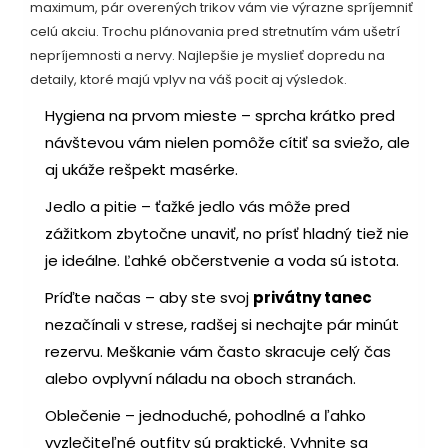
maximum, pár overených trikov vám vie výrazne spríjemniť
celú akciu. Trochu plánovania pred stretnutím vám ušetrí
nepríjemnosti a nervy. Najlepšie je myslieť dopredu na
detaily, ktoré majú vplyv na váš pocit aj výsledok.
Hygiena na prvom mieste – sprcha krátko pred
návštevou vám nielen pomôže cítiť sa sviežo, ale
aj ukáže rešpekt masérke.
Jedlo a pitie – ťažké jedlo vás môže pred
zážitkom zbytočne unaviť, no prísť hladný tiež nie
je ideálne. Ľahké občerstvenie a voda sú istota.
Príďte načas – aby ste svoj
privátny tanec
nezačínali v strese, radšej si nechajte pár minút
rezervu. Meškanie vám často skracuje celý čas
alebo ovplyvní náladu na oboch stranách.
Oblečenie – jednoduché, pohodlné a ľahko
vyzlečiteľné outfity sú praktické. Vyhnite sa