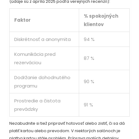
(údaje sú z apríla 2025 podľa verejných recenzií):
% spokojných
Faktor
klientov
Diskrétnosť a anonymita
94 %
Komunikácia pred
87 %
rezerváciou
Dodržanie dohodnutého
90 %
programu
Prostredie a čistota
91 %
prevádzky
Nezabudnite si tiež pripraviť hotovosť alebo zistiť, či sa dá
platiť kartou alebo prevodom. V niektorých salónoch je
platba kartou stále problém. Príprava malých detailov,