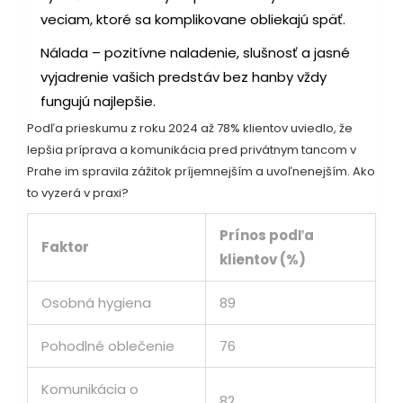
veciam, ktoré sa komplikovane obliekajú späť.
Nálada – pozitívne naladenie, slušnosť a jasné
vyjadrenie vašich predstáv bez hanby vždy
fungujú najlepšie.
Podľa prieskumu z roku 2024 až 78% klientov uviedlo, že
lepšia príprava a komunikácia pred privátnym tancom v
Prahe im spravila zážitok príjemnejším a uvoľnenejším. Ako
to vyzerá v praxi?
Prínos podľa
Faktor
klientov (%)
Osobná hygiena
89
Pohodlné oblečenie
76
Komunikácia o
82