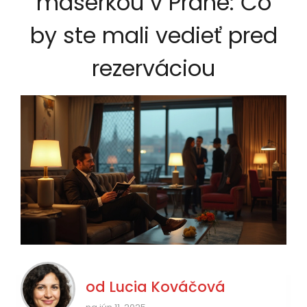
masérkou v Prahe: Čo
by ste mali vedieť pred
rezerváciou
od
Lucia Kováčová