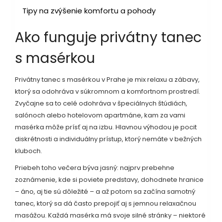
Tipy na zvýšenie komfortu a pohody
Ako funguje privátny tanec
s masérkou
Privátny tanec s masérkou v Prahe je mix relaxu a zábavy,
ktorý sa odohráva v súkromnom a komfortnom prostredí.
Zvyčajne sa to celé odohráva v špeciálnych štúdiách,
salónoch alebo hotelovom apartmáne, kam za vami
masérka môže prísť aj na izbu. Hlavnou výhodou je pocit
diskrétnosti a individuálny prístup, ktorý nemáte v bežných
kluboch.
Priebeh toho večera býva jasný: najprv prebehne
zoznámenie, kde si poviete predstavy, dohodnete hranice
– áno, aj tie sú dôležité – a až potom sa začína samotný
tanec, ktorý sa dá často prepojiť aj s jemnou relaxačnou
masážou. Každá masérka má svoje silné stránky – niektoré