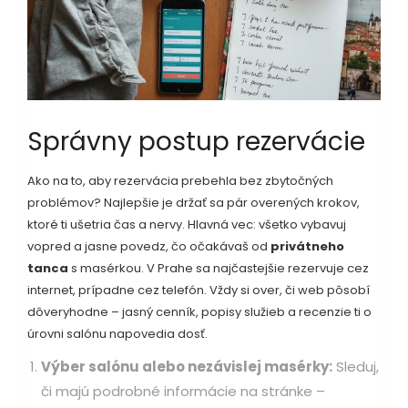
Správny postup rezervácie
Ako na to, aby rezervácia prebehla bez zbytočných
problémov? Najlepšie je držať sa pár overených krokov,
ktoré ti ušetria čas a nervy. Hlavná vec: všetko vybavuj
vopred a jasne povedz, čo očakávaš od
privátneho
tanca
s masérkou. V Prahe sa najčastejšie rezervuje cez
internet, prípadne cez telefón. Vždy si over, či web pôsobí
dôveryhodne – jasný cenník, popisy služieb a recenzie ti o
úrovni salónu napovedia dosť.
Výber salónu alebo nezávislej masérky:
Sleduj,
či majú podrobné informácie na stránke –