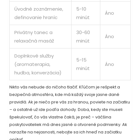
Úvodné zoznámenie,
5-10
Áno
definovanie hraníc
minút
Privátny tanec a
30-60
Áno
relaxačná masáž
minút
Doplnkové služby
5-15
(aromaterapia,
Áno
minút
hudba, konverzácia)
Nikto vás nebude do ničoho tlačiť. Kľúčom je rešpekt a
bezpečná atmosféra, kde má každý svoje jasne dané
pravidlá. Ak je niečo pre vás za hranou, poviete na začiatku
– a ostatné už ide podľa dohody. Doba, kedy ste museli
špekulovať, čo vás vlastne čaká, je preč – väčšina
poskytovateliek má dnes jasné a otvorené podmienky. Ak
narazíte na nejasnosti, nebojte sa ich hneď na začiatku
opýtať.