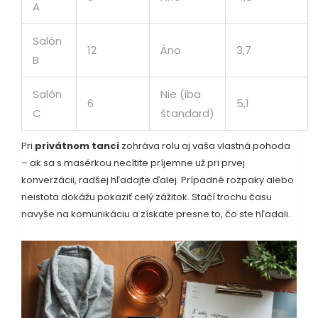
A
Salón
12
Áno
3,7
B
Salón
Nie (iba
6
5,1
C
štandard)
Pri
privátnom tanci
zohráva rolu aj vaša vlastná pohoda
– ak sa s masérkou necítite príjemne už pri prvej
konverzácii, radšej hľadajte ďalej. Prípadné rozpaky alebo
neistota dokážu pokaziť celý zážitok. Stačí trochu času
navyše na komunikáciu a získate presne to, čo ste hľadali.