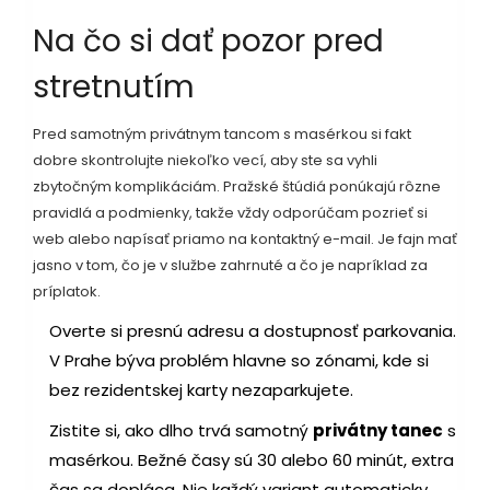
Na čo si dať pozor pred
stretnutím
Pred samotným privátnym tancom s masérkou si fakt
dobre skontrolujte niekoľko vecí, aby ste sa vyhli
zbytočným komplikáciám. Pražské štúdiá ponúkajú rôzne
pravidlá a podmienky, takže vždy odporúčam pozrieť si
web alebo napísať priamo na kontaktný e-mail. Je fajn mať
jasno v tom, čo je v službe zahrnuté a čo je napríklad za
príplatok.
Overte si presnú adresu a dostupnosť parkovania.
V Prahe býva problém hlavne so zónami, kde si
bez rezidentskej karty nezaparkujete.
Zistite si, ako dlho trvá samotný
privátny tanec
s
masérkou. Bežné časy sú 30 alebo 60 minút, extra
čas sa dopláca. Nie každý variant automaticky