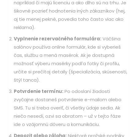
napríklad či majú licenciu a ako dlho sú na trhu. Je
šikovné pozrieť hodnotenia iných zákazníkov (hej,
aj tie menej pekné, povedia toho často viac ako
reklama).
Vyplnenie rezervačného formulára:
Väčšina
salónov používa online formulár, kde si vyberieš
čas, službu a mená masérok. Ak je dostupná
možnosť výberu masérky podľa fotky či profilu,
určite si prečítaj detaily (špecializácia, skúsenosti,
štýl tanca).
Potvrdenie termínu:
Po odoslaní žiadosti
zvyčajne dostaneš potvrdenie e-mailom alebo
SMS. Tu si treba overiť, či všetky údaje sedia. Ak
niečo nesedí, ozvi sa obratom – už v tejto fáze
ide o vzájomnú dôveru a komunikáciu.
Depozit alebo záloha:
Niektoré pražské podniky