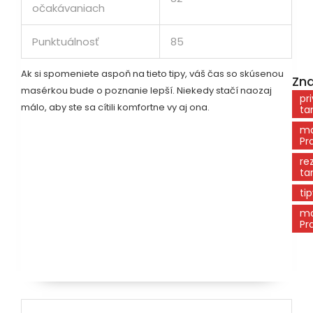
očakávaniach
Punktuálnosť
85
Ak si spomeniete aspoň na tieto tipy, váš čas so skúsenou
Zna
masérkou bude o poznanie lepší. Niekedy stačí naozaj
pr
málo, aby ste sa cítili komfortne vy aj ona.
ta
ma
Pr
re
ta
ti
ma
Pr