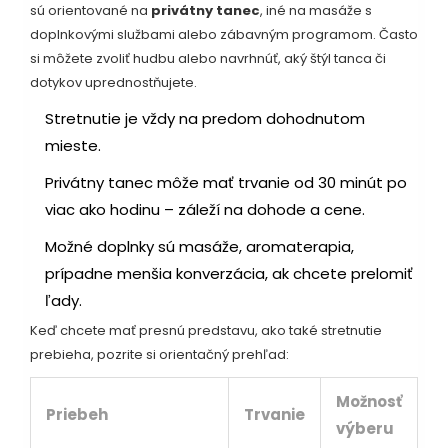
sú orientované na
privátny tanec
, iné na masáže s
doplnkovými službami alebo zábavným programom. Často
si môžete zvoliť hudbu alebo navrhnúť, aký štýl tanca či
dotykov uprednostňujete.
Stretnutie je vždy na predom dohodnutom
mieste.
Privátny tanec môže mať trvanie od 30 minút po
viac ako hodinu – záleží na dohode a cene.
Možné doplnky sú masáže, aromaterapia,
prípadne menšia konverzácia, ak chcete prelomiť
ľady.
Keď chcete mať presnú predstavu, ako také stretnutie
prebieha, pozrite si orientačný prehľad:
Možnosť
Priebeh
Trvanie
výberu