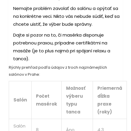
Nemajte problém zavolať do salónu a opýtať sa
na konkrétne veci. Nikto vás nebude súdiť, keď sa
chcete uistiť, že výber bude správny.
Dajte si pozor na to, či masérka disponuje
potrebnou praxou, prípadne certifikátmi na
masáže (je to plus najmä pri spájaní relaxu a
tanca).
Rýchly prehľad podľa údajov z troch najznámejších
salónov v Prahe:
Možnosť
Priemerná
Počet
výberu
dĺžka
Salón
masérok
typu
praxe
tanca
(roky)
Salón
8
Áno
4,3