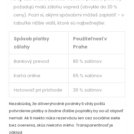
požadujú malú zálohu vopred (obvykle do 20 %
ceny). Pozri si, akými spôsobmi môžeš zaplatiť – v
tabuľke nižšie vidíš, ktoré sú najbežnejšie:
Spôsob platby
Použiteľnosť v
zálohy
Prahe
Bankový prevod
80 % salónov
Karta online
65 % salónov
Hotovosť pri príchode
30 % salónov
Nezabúdaj, že dôveryhodné podniky ti vždy pošlú
potvrdenie platby a žiadne ďalšie poplatky by sa už objaviť
nemali. Ak ti niekto núka rezerváciu len cez sociálne siete
bez overenia, skús niekoho iného. Transparentnosť je
základ.