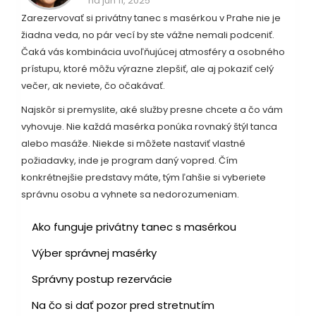
na jún 11, 2025
Zarezervovať si privátny tanec s masérkou v Prahe nie je
žiadna veda, no pár vecí by ste vážne nemali podceniť.
Čaká vás kombinácia uvoľňujúcej atmosféry a osobného
prístupu, ktoré môžu výrazne zlepšiť, ale aj pokaziť celý
večer, ak neviete, čo očakávať.
Najskôr si premyslite, aké služby presne chcete a čo vám
vyhovuje. Nie každá masérka ponúka rovnaký štýl tanca
alebo masáže. Niekde si môžete nastaviť vlastné
požiadavky, inde je program daný vopred. Čím
konkrétnejšie predstavy máte, tým ľahšie si vyberiete
správnu osobu a vyhnete sa nedorozumeniam.
Ako funguje privátny tanec s masérkou
Výber správnej masérky
Správny postup rezervácie
Na čo si dať pozor pred stretnutím