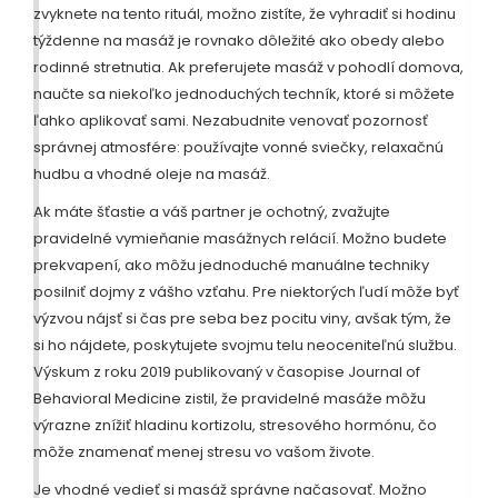
zvyknete na tento rituál, možno zistíte, že vyhradiť si hodinu
týždenne na masáž je rovnako dôležité ako obedy alebo
rodinné stretnutia. Ak preferujete masáž v pohodlí domova,
naučte sa niekoľko jednoduchých techník, ktoré si môžete
ľahko aplikovať sami. Nezabudnite venovať pozornosť
správnej atmosfére: používajte vonné sviečky, relaxačnú
hudbu a vhodné oleje na masáž.
Ak máte šťastie a váš partner je ochotný, zvažujte
pravidelné vymieňanie masážnych relácií. Možno budete
prekvapení, ako môžu jednoduché manuálne techniky
posilniť dojmy z vášho vzťahu. Pre niektorých ľudí môže byť
výzvou nájsť si čas pre seba bez pocitu viny, avšak tým, že
si ho nájdete, poskytujete svojmu telu neoceniteľnú službu.
Výskum z roku 2019 publikovaný v časopise Journal of
Behavioral Medicine zistil, že pravidelné masáže môžu
výrazne znížiť hladinu kortizolu, stresového hormónu, čo
môže znamenať menej stresu vo vašom živote.
Je vhodné vedieť si masáž správne načasovať. Možno