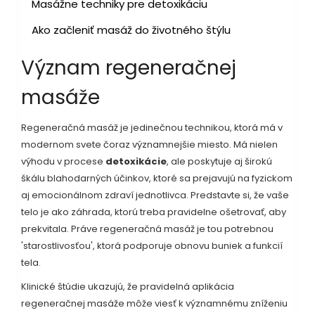
Masážne techniky pre detoxikáciu
Ako začleniť masáž do životného štýlu
Význam regeneračnej
masáže
Regeneračná masáž je jedinečnou technikou, ktorá má v
modernom svete čoraz významnejšie miesto. Má nielen
výhodu v procese
detoxikácie
, ale poskytuje aj širokú
škálu blahodarných účinkov, ktoré sa prejavujú na fyzickom
aj emocionálnom zdraví jednotlivca. Predstavte si, že vaše
telo je ako záhrada, ktorú treba pravidelne ošetrovať, aby
prekvitala. Práve regeneračná masáž je tou potrebnou
'starostlivosťou', ktorá podporuje obnovu buniek a funkcií
tela.
Klinické štúdie ukazujú, že pravidelná aplikácia
regeneračnej masáže môže viesť k významnému zníženiu