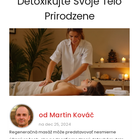
Detoxikujte Svoje Telo
Prirodzene
od
Martin Kováč
na dec 25, 2024
Regeneračná masáž môže predstavovať nesmierne