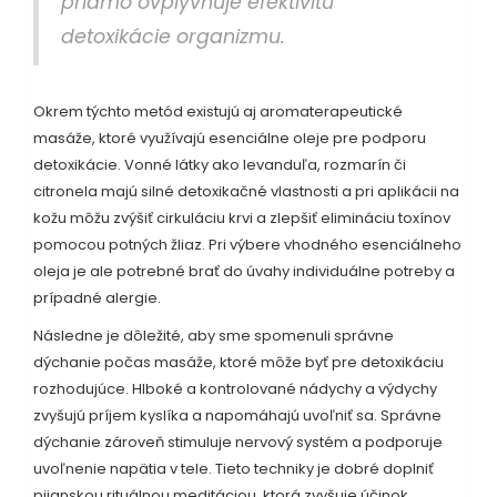
priamo ovplyvňuje efektivitu
detoxikácie organizmu.
Okrem týchto metód existujú aj aromaterapeutické
masáže, ktoré využívajú esenciálne oleje pre podporu
detoxikácie. Vonné látky ako levanduľa, rozmarín či
citronela majú silné detoxikačné vlastnosti a pri aplikácii na
kožu môžu zvýšiť cirkuláciu krvi a zlepšiť elimináciu toxínov
pomocou potných žliaz. Pri výbere vhodného esenciálneho
oleja je ale potrebné brať do úvahy individuálne potreby a
prípadné alergie.
Následne je dôležité, aby sme spomenuli správne
dýchanie počas masáže, ktoré môže byť pre detoxikáciu
rozhodujúce. Hlboké a kontrolované nádychy a výdychy
zvyšujú príjem kyslíka a napomáhajú uvoľniť sa. Správne
dýchanie zároveň stimuluje nervový systém a podporuje
uvoľnenie napätia v tele. Tieto techniky je dobré doplniť
pijanskou rituálnou meditáciou, ktorá zvyšuje účinok