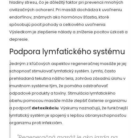
hladiny stresu, čo je dôležitý faktor pri prevencii mnohých
civilizačných ochorení. Pri masáži dochádza k uvoľneniu
endorfínov, známych ako hormónov šťastia, ktoré
spôsobujú pocit pohody a celkového uvoľnenia.
Výsledkom je zlepšenie nálady a zníženie pocitov úzkosti a
depresie.
Podpora lymfatického systému
Jedným z kľúčových aspektov regeneračnej masáže je jej
schopnosť stimulovať lymfatický systém. Lymfa, často
prehliadaná tekutina nášho tela, zohráva zásadnú úlohu v
imunitnom systéme tým, že pomáha odstraňovať
odpadové produkty a toxíny. Stimulácia lymfatického
obehu pomocou masáže môže zlepšiť čistenie organizmu
a podporiť
detoxikáciu
. Výskumy naznačujú, že funkčnejší
lymfatický systém je spojený s lepšou obranyschopnosťou
organizmu proti infekciám.
"Regeneračná masáž je ako jazda na