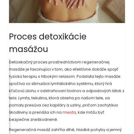
Proces detoxikácie
masážou
Detoxikačný proces prostredníctvom regeneračnej
masáže je fascinujúci v tom, ako efektívne dokáže spojiť
fyzickú terapiu s hlbokým relaxom. Podstata tejto masáže
spočíva vo stimulácii lymfatického systému, ktorý hrá
kľúčovú úlohu v odstraňovaní toxínov a odpadových látok z
tela. Lymfa, tekutina, ktorá obieha po našom tele, sa
pomaly presúva cez kapiláry a uzliny, pričom zachytáva
škodliviny a prenáša ich na
miesta
, kde môžu byť
bezpečne zneškodnené.
Regeneračná masáž zahŕňa dlhé, hladké pohyby a jemný