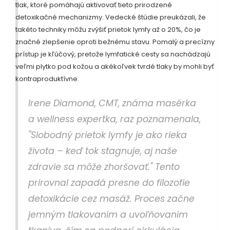
tlak, ktoré pomáhajú aktivovať tieto prirodzené
detoxikačné mechanizmy. Vedecké štúdie preukázali, že
takéto techniky môžu zvýšiť prietok lymfy až o 20%, čo je
značné zlepšenie oproti bežnému stavu. Pomalý a precízny
prístup je kľúčový, pretože lymfatické cesty sa nachádzajú
veľmi plytko pod kožou a akékoľvek tvrdé tlaky by mohli byť
kontraproduktívne.
Irene Diamond, CMT, známa masérka
a wellness expertka, raz poznamenala,
"Slobodný prietok lymfy je ako rieka
života – keď tok stagnuje, aj naše
zdravie sa môže zhoršovať." Tento
prirovnal zapadá presne do filozofie
detoxikácie cez masáž. Proces začne
jemným tlakovaním a uvoľňovaním