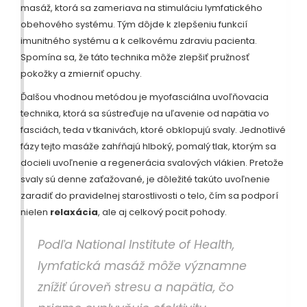
masáž, ktorá sa zameriava na stimuláciu lymfatického
obehového systému. Tým dôjde k zlepšeniu funkcií
imunitného systému a k celkovému zdraviu pacienta.
Spomína sa, že táto technika môže zlepšiť pružnosť
pokožky a zmierniť opuchy.
Ďalšou vhodnou metódou je myofasciálna uvoľňovacia
technika, ktorá sa sústreďuje na uľavenie od napätia vo
fasciách, teda v tkanivách, ktoré obklopujú svaly. Jednotlivé
fázy tejto masáže zahŕňajú hlboký, pomalý tlak, ktorým sa
docieli uvoľnenie a regenerácia svalových vlákien. Pretože
svaly sú denne zaťažované, je dôležité takúto uvoľnenie
zaradiť do pravidelnej starostlivosti o telo, čím sa podporí
nielen
relaxácia
, ale aj celkový pocit pohody.
Podľa National Institute of Health,
lymfatická masáž môže významne
znížiť úroveň stresu a napätia, čo