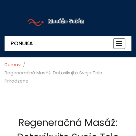
PONUKA
Prepnú
navigác
Domov
Regeneračná Masáž: Detoxikujte Svoje Telo
Prirodzene
Regeneračná Masáž: