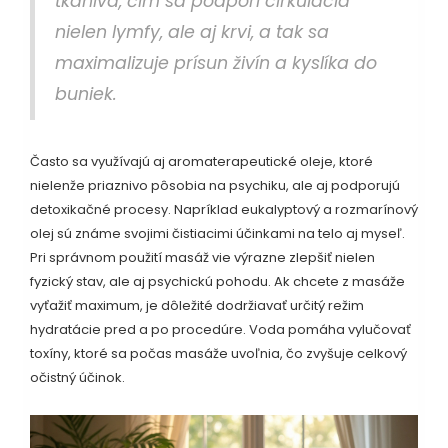
tkaniva, čím sa podporí cirkulácia
nielen lymfy, ale aj krvi, a tak sa
maximalizuje prísun živín a kyslíka do
buniek.
Často sa využívajú aj aromaterapeutické oleje, ktoré
nielenže priaznivo pôsobia na psychiku, ale aj podporujú
detoxikačné procesy. Napríklad eukalyptový a rozmarínový
olej sú známe svojimi čistiacimi účinkami na telo aj myseľ.
Pri správnom použití masáž vie výrazne zlepšiť nielen
fyzický stav, ale aj psychickú pohodu. Ak chcete z masáže
vyťažiť maximum, je dôležité dodržiavať určitý režim
hydratácie pred a po procedúre. Voda pomáha vylučovať
toxíny, ktoré sa počas masáže uvoľnia, čo zvyšuje celkový
očistný účinok.