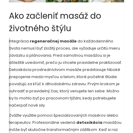
Ako začleniť masáž do
životného štýlu
Integrácia
regeneračnej masáže
do každodenného
života nemusí byť zložitý proces, ale vyžaduje určitú mieru
záväzku a plánovania. Pred samotnou masážou si je
dôležité uvedomiť, prečo ju chcete pravidelne praktizovať.
Detoxikácia prostredníctvom masáže predstavuje hlboké
prepojenie medzi mysľou a telom, ktoré početné štúdie
považujú za kľúč k dlhodobému zdraviu. Prvým krokom je
vyhradiť si pravidelný čas, ktorý venujete len sebe. Možno
by to mohlo byť po pracovnom týždni, kedy potrebujete
načerpať nové sily.
Zvážte využitie pomoci špecializovaných masérov alebo
terapeutov. Profesionálne vedená
detoxikácia
masážou
môže byť skutočne transformačným zážitkom. Keď si raz