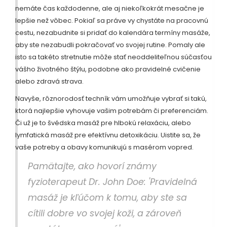
nemáte čas každodenne, ale aj niekoľkokrát mesačne je
lepšie než vôbec. Pokiaľ sa práve vy chystáte na pracovnú
cestu, nezabudnite si pridať do kalendára termíny masáže,
aby ste nezabudli pokračovať vo svojej rutine. Pomaly ale
isto sa takéto stretnutie môže stať neoddeliteľnou súčasťou
vášho životného štýlu, podobne ako pravidelné cvičenie
alebo zdravá strava.
Navyše, rôznorodosť techník vám umožňuje vybrať si takú,
ktorá najlepšie vyhovuje vašim potrebám či preferenciám.
Či už je to švédska masáž pre hlbokú relaxáciu, alebo
lymfatická masáž pre efektívnu detoxikáciu. Uistite sa, že
vaše potreby a obavy komunikujú s masérom vopred.
Pamätajte, ako hovorí známy
fyzioterapeut Dr. John Doe: 'Pravidelná
masáž je kľúčom k tomu, aby ste sa
cítili dobre vo svojej koži, a zároveň