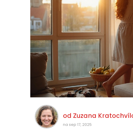
od
Zuzana Kratochvíl
na sep 17, 2025