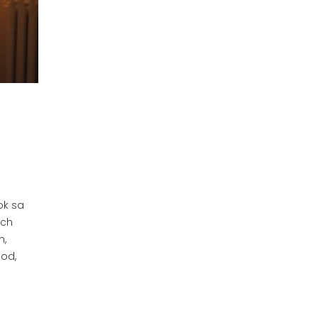
ok sa
ých
h,
od,