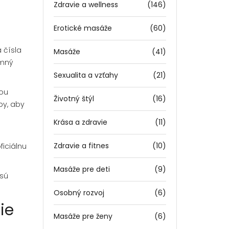
Zdravie a wellness
(146)
Erotické masáže
(60)
 čísla
Masáže
(41)
omný
Sexualita a vzťahy
(21)
tou
Životný štýl
(16)
by, aby
Krása a zdravie
(11)
Zdravie a fitnes
(10)
ficiálnu
Masáže pre deti
(9)
 sú
Osobný rozvoj
(6)
ie
Masáže pre ženy
(6)