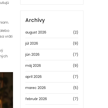
dušujú
Archívy
niam.
 alebo
august 2026
(2)
a vráti
júl 2026
(9)
vý
jún 2026
(7)
čných
máj 2026
(9)
apríl 2026
(7)
marec 2026
(5)
február 2026
(7)