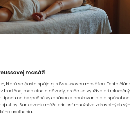
Breussovej masáži
, ktorá sa často spája aj s Breussovou masážou. Tento člán
v tradičnej medicíne a dôvody, prečo sa využíva pri relaxačn
ých tipoch na bezpečné vykonávanie bankovania a o spôsoboc
j rutiny. Bankovanie môže priniesť množstvo zdravotných výh
kého uvoľnenia.