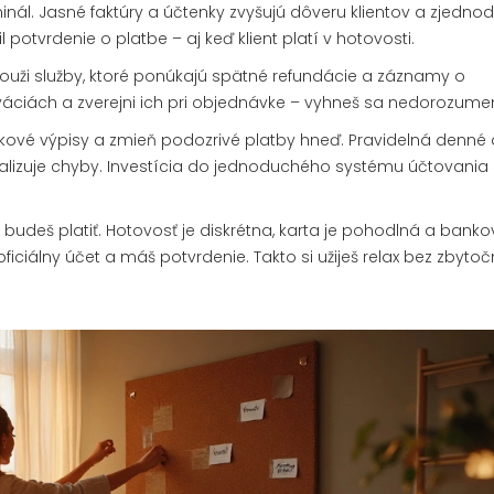
nál. Jasné faktúry a účtenky zvyšujú dôveru klientov a zjedno
potvrdenie o platbe – aj keď klient platí v hotovosti.
 Použi služby, ktoré ponúkajú spätné refundácie a záznamy o
rváciách a zverejni ich pri objednávke – vyhneš sa nedorozume
kové výpisy a zmieň podozrivé platby hneď. Pravidelná denné
lizuje chyby. Investícia do jednoduchého systému účtovania s
udeš platiť. Hotovosť je diskrétna, karta je pohodlná a banko
 oficiálny účet a máš potvrdenie. Takto si užiješ relax bez zbyto