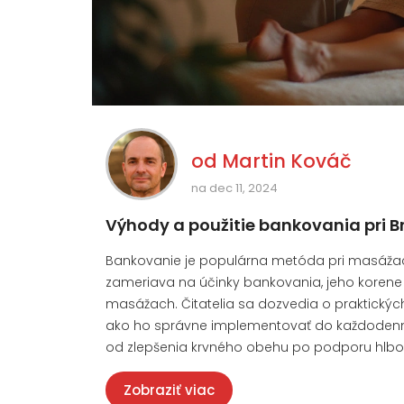
od
Martin Kováč
na dec 11, 2024
Výhody a použitie bankovania pri 
Bankovanie je populárna metóda pri masážach
zameriava na účinky bankovania, jeho korene 
masážach. Čitatelia sa dozvedia o praktick
ako ho správne implementovať do každodenne
od zlepšenia krvného obehu po podporu hlbo
Zobraziť viac