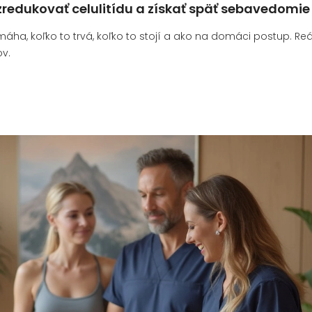
zredukovať celulitídu a získať späť sebavedomie
ha, koľko to trvá, koľko to stojí a ako na domáci postup. Reá
ov.