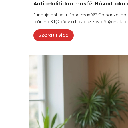
Anticelulitídna masáž: Návod, ako 
Funguje anticelulitídna masáž? Čo naozaj pomá
plán na 8 týždňov a tipy bez zbytočných sľub
Zobraziť viac