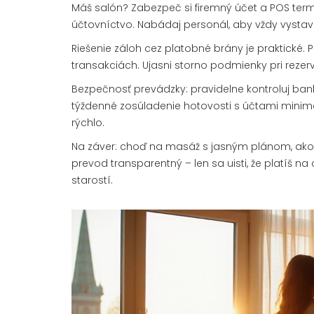
Máš salón? Zabezpeč si firemný účet a POS termi
účtovníctvo. Nabádaj personál, aby vždy vystavil 
Riešenie záloh cez platobné brány je praktické.
transakciách. Ujasni storno podmienky pri reze
Bezpečnosť prevádzky: pravidelne kontroluj ban
týždenné zosúladenie hotovosti s účtami minima
rýchlo.
Na záver: choď na masáž s jasným plánom, ako b
prevod transparentný – len sa uisti, že platíš na
starostí.