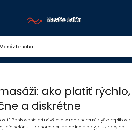
Masáž brucha
asáži: ako platiť rýchlo,
ne a diskrétne
ností? Bankovanie pri návšteve salóna nemusí byť komplikovan
majiteľa salónu – od hotovosti po online platby, plus rady na