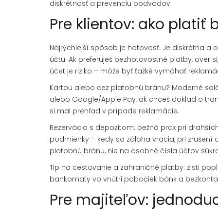
diskrétnosť a prevenciu podvodov.
Pre klientov: ako platiť
Najrýchlejší spôsob je hotovosť. Je diskrétna a
účtu. Ak preferuješ bezhotovostné platby, over s
účet je riziko – môže byť ťažké vymáhať reklamá
Kartou alebo cez platobnú bránu? Moderné saló
alebo Google/Apple Pay, ak chceš doklad o trans
si mal prehľad v prípade reklamácie.
Rezervácia s depozitom: bežná prax pri drahších
podmienky – kedy sa záloha vracia, pri zrušení a 
platobnú bránu, nie na osobné čísla účtov súk
Tip na cestovanie a zahraničné platby: zisti popl
bankomaty vo vnútri pobočiek bánk a bezkontakt
Pre majiteľov: jednod