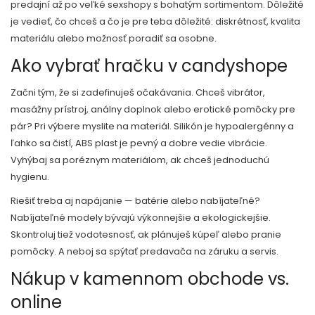
predajní až po veľké sexshopy s bohatým sortimentom. Dôležité
je vedieť, čo chceš a čo je pre teba dôležité: diskrétnosť, kvalita
materiálu alebo možnosť poradiť sa osobne.
Ako vybrať hračku v candyshope
Začni tým, že si zadefinuješ očakávania. Chceš vibrátor,
masážny prístroj, análny doplnok alebo erotické pomôcky pre
pár? Pri výbere myslite na materiál. Silikón je hypoalergénny a
ľahko sa čistí, ABS plast je pevný a dobre vedie vibrácie.
Vyhýbaj sa poréznym materiálom, ak chceš jednoduchú
hygienu.
Riešiť treba aj napájanie — batérie alebo nabíjateľné?
Nabíjateľné modely bývajú výkonnejšie a ekologickejšie.
Skontroluj tiež vodotesnosť, ak plánuješ kúpeľ alebo pranie
pomôcky. A neboj sa spýtať predavača na záruku a servis.
Nákup v kamennom obchode vs.
online