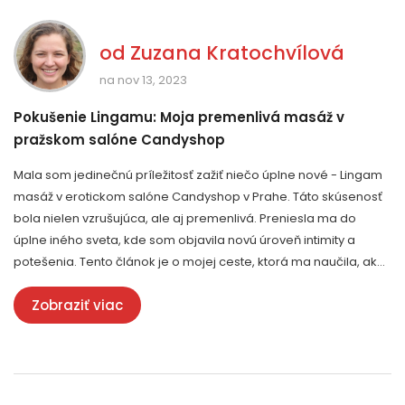
od
Zuzana Kratochvílová
na nov 13, 2023
Pokušenie Lingamu: Moja premenlivá masáž v
pražskom salóne Candyshop
Mala som jedinečnú príležitosť zažiť niečo úplne nové - Lingam
masáž v erotickom salóne Candyshop v Prahe. Táto skúsenosť
bola nielen vzrušujúca, ale aj premenlivá. Preniesla ma do
úplne iného sveta, kde som objavila novú úroveň intimity a
potešenia. Tento článok je o mojej ceste, ktorá ma naučila, ako
objaviť a vychutnať si svoju sexualitu na hlbšej úrovni.
Zobraziť viac