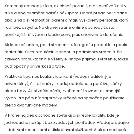
Kamenný obchod je fajn, ak chceš poradiť, otestovať veľkosť v
ruke alebo okamžite odísť s nákupom. Dobré predajne v Prahe
dbajú na diskrétnosť pri balení a majú vyškolený personál, ktorý
radí bez ostychu. Na druhej strane online obchody často
ponúkajú širší výber a lepšie ceny, plus anonymné doručenie.
Ak kupuješ online, pozri si recenzie, fotografiu produktu a popis
materiálu. Over reputáciu e‑shopu a podmienky vrátenia. Pri
citlivých produktoch nie všetky e-shopy prijímajú vrátenie, takže
buď opatrný pri veľkosti a type.
Praktické tipy: nos kvalitný lubrikant (vodou riediteľný je
univerzálny), čisté hračky skladuj oddelene a používaj sáčky
alebo boxy. Ak si začiatočník, zvoľ menší rozmer a jemnejší
výkon. Pre páry hľadaj hračky určené na spoločné používanie
alebo dvojfunkčné modely.
V Prahe nájdeš obchodné štvrte aj diskrétne lokality, kde je
jednoduché nakúpiť bez zvedavých pohľadov. Hľadaj predajne
s dobrými recenziami a diskrétnymi službami. A ak sa nechceš