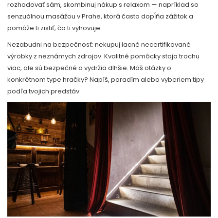
rozhodovať sám, skombinuj nákup s relaxom — napríklad so
senzuálnou masážou v Prahe, ktorá často dopĺňa zážitok a
pomôže ti zistiť, čo ti vyhovuje.
Nezabudni na bezpečnosť: nekupuj lacné necertifikované
výrobky z neznámych zdrojov. Kvalitné pomôcky stoja trochu
viac, ale sú bezpečné a vydržia dlhšie. Máš otázky o
konkrétnom type hračky? Napíš, poradím alebo vyberiem tipy
podľa tvojich predstáv.