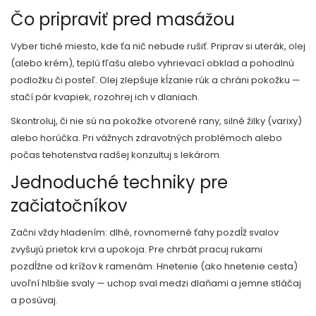
Čo pripraviť pred masážou
Vyber tiché miesto, kde ťa nič nebude rušiť. Priprav si uterák, olej
(alebo krém), teplú fľašu alebo vyhrievací obklad a pohodlnú
podložku či posteľ. Olej zlepšuje kĺzanie rúk a chráni pokožku —
stačí pár kvapiek, rozohrej ich v dlaniach.
Skontroluj, či nie sú na pokožke otvorené rany, silné žilky (varixy)
alebo horúčka. Pri vážnych zdravotných problémoch alebo
počas tehotenstva radšej konzultuj s lekárom.
Jednoduché techniky pre
začiatočníkov
Začni vždy hladením: dlhé, rovnomerné ťahy pozdĺž svalov
zvyšujú prietok krvi a upokoja. Pre chrbát pracuj rukami
pozdĺžne od krížov k ramenám. Hnetenie (ako hnetenie cesta)
uvoľní hlbšie svaly — uchop sval medzi dlaňami a jemne stláčaj
a posúvaj.