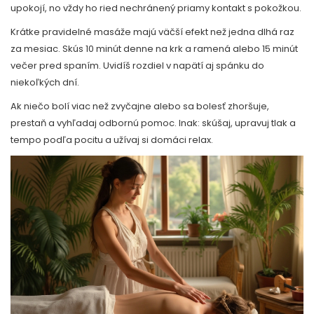
upokojí, no vždy ho ried nechránený priamy kontakt s pokožkou.
Krátke pravidelné masáže majú väčší efekt než jedna dlhá raz
za mesiac. Skús 10 minút denne na krk a ramená alebo 15 minút
večer pred spaním. Uvidíš rozdiel v napätí aj spánku do
niekoľkých dní.
Ak niečo bolí viac než zvyčajne alebo sa bolesť zhoršuje,
prestaň a vyhľadaj odbornú pomoc. Inak: skúšaj, upravuj tlak a
tempo podľa pocitu a užívaj si domáci relax.