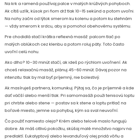
Na krk a ramená používaj palce v malých krúživých pohyboch.
Ak cítiš uzlík, kúsok pri ňom drž tlak 10–15 sekúnd a potom uvoľni.
Na nohy začni od lýtok smerom ku kolenu a potom ku stehnám
— vždy smerom k srdcu, aby si pomohol obehovému systému.
Pre chodidlá stačí krátka reflexná masáž: palcom tlač po
malých oblúkoch cez klenbu a potom roluj päty. Toto často
uvoľní celú nohu.
Ako dlho? 10–30 minút stačí, ak ideš po rýchlom uvoľnení. Ak
chceš relaxačnú masáž, plánuj 45–60 minút. Dávaj pozor na
intenzitu: tlak by mal byť príjemný, nie bolestivý.
Ak masíruješ partnera, komunikuj. Pýtaj sa, čo je príjemné a kde
dať väčší alebo menší tlak. Pri samomasáži použi tenisovú loptu
pri chrbte alebo stene — postav sa k stene a loptu pritlač na
boľavé miesto, jemne sa pohybuj, kým sa sval neuvoľní.
Čo použiť namiesto oleja? Krém alebo telové maslo fungujú
dobre. Ak máš citlivú pokožku, skúšaj malé množstvo najprv na
predlaktí. Eukalyptový alebo levanduľový olej pridá vôňu a