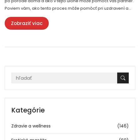
po pôrode doma a ako v tejto úlohe môže pomôcť váš partner.
Poviem vám, ako tento proces môže pomôcť pri uzdravení a
relaxácii. Tak poďme do toho spoločne a naučme sa, ako si
Zobraziť viac
môžeme pomôcť sebe samým relaxovať a obnoviť naše sily.
Kategórie
Zdravie a wellness
(146)