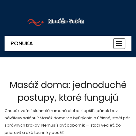
PONUKA
Prepnú
navigác
Masáž doma: jednoduché
postupy, ktoré fungujú
Chceš uvoľniť stuhnuté ramená alebo zlepšiť spánok bez
návštevy salónu? Masáž doma vie byť rýchla a účinná, stačí pár
správnych krokov. Nemusíš byť odborník — stačí vedieť, čo
pripraviť a aké techniky použiť.