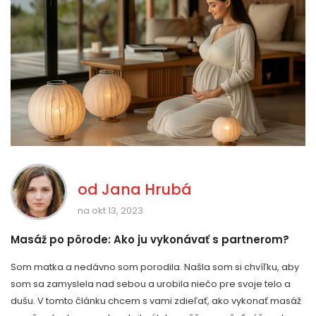
od
Jana Hrubá
na okt 13, 2023
Masáž po pôrode: Ako ju vykonávať s partnerom?
Som matka a nedávno som porodila. Našla som si chvíľku, aby
som sa zamyslela nad sebou a urobila niečo pre svoje telo a
dušu. V tomto článku chcem s vami zdieľať, ako vykonať masáž