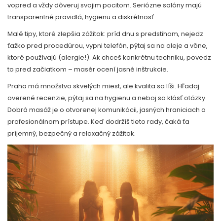
vopred a vždy dôveruj svojim pocitom. Seriózne salóny majú
transparentné pravidlá, hygienu a diskrétnosť.
Malé tipy, ktoré zlepšia zážitok: príd dnu s predstihom, nejedz
ťažko pred procedúrou, vypni telefón, pýtaj sa na oleje a vône,
ktoré používajú (alergie!). Ak chceš konkrétnu techniku, povedz
to pred začiatkom – masér ocení jasné inštrukcie.
Praha má množstvo skvelých miest, ale kvalita sa líši. Hľadaj
overené recenzie, pýtaj sa na hygienu a neboj sa klásť otázky.
Dobrá masáž je o otvorenej komunikácii, jasných hraniciach a
profesionálnom prístupe. Keď dodržíš tieto rady, čaká ťa
príjemný, bezpečný a relaxačný zážitok.