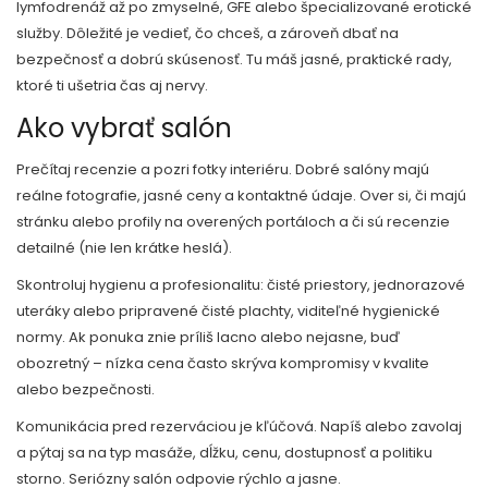
lymfodrenáž až po zmyselné, GFE alebo špecializované erotické
služby. Dôležité je vedieť, čo chceš, a zároveň dbať na
bezpečnosť a dobrú skúsenosť. Tu máš jasné, praktické rady,
ktoré ti ušetria čas aj nervy.
Ako vybrať salón
Prečítaj recenzie a pozri fotky interiéru. Dobré salóny majú
reálne fotografie, jasné ceny a kontaktné údaje. Over si, či majú
stránku alebo profily na overených portáloch a či sú recenzie
detailné (nie len krátke heslá).
Skontroluj hygienu a profesionalitu: čisté priestory, jednorazové
uteráky alebo pripravené čisté plachty, viditeľné hygienické
normy. Ak ponuka znie príliš lacno alebo nejasne, buď
obozretný – nízka cena často skrýva kompromisy v kvalite
alebo bezpečnosti.
Komunikácia pred rezerváciou je kľúčová. Napíš alebo zavolaj
a pýtaj sa na typ masáže, dĺžku, cenu, dostupnosť a politiku
storno. Seriózny salón odpovie rýchlo a jasne.