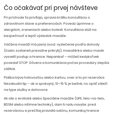
Čo očakávať pri prvej návšteve
Pri príchode ťa privítajú, spravia krátku konzultáciu o
zdravotnom stave a preferenciách. Povedz úprimne o
alergiách, zraneniach alebo bolesti. Konzultácia slúži na
bezpečnosť a lepší výsledok masáže.
Väčšina masáží má jasný úvod: vyzlečenie podľa dohody
(často zostaneš prevažne prikrytý), masažérka alebo masér
vysvetlí postup a hranice. Nepanikař – môžeš kedykoľvek
povedať STOP. Dôvera a komunikácia počas procedúry zlepšia
zážitok.
Platba býva hotovosťou alebo kartou; over si to pri rezervácii.
Nezabudni tip – ak si spokojný, 10–15 % je bežné, no opäť záleží
na type služby a dohovore.
Ak ide o erotické alebo špeciálne masáže (GFE, telo-na-telo,
BDSM alebo intímne techniky), dam ti radu navyše: pred
rezerváciou si prečítaj pravidlá salónu, komunikuj hranice