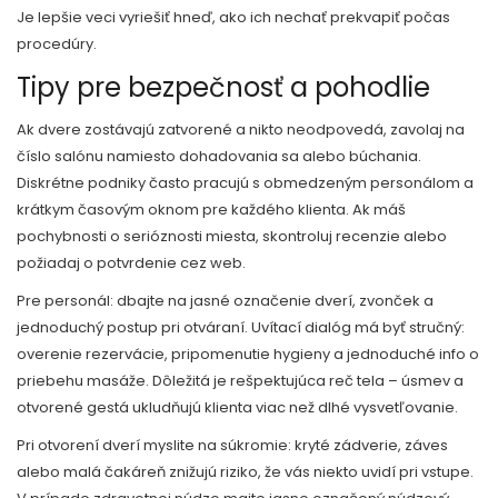
Je lepšie veci vyriešiť hneď, ako ich nechať prekvapiť počas
procedúry.
Tipy pre bezpečnosť a pohodlie
Ak dvere zostávajú zatvorené a nikto neodpovedá, zavolaj na
číslo salónu namiesto dohadovania sa alebo búchania.
Diskrétne podniky často pracujú s obmedzeným personálom a
krátkym časovým oknom pre každého klienta. Ak máš
pochybnosti o serióznosti miesta, skontroluj recenzie alebo
požiadaj o potvrdenie cez web.
Pre personál: dbajte na jasné označenie dverí, zvonček a
jednoduchý postup pri otváraní. Uvítací dialóg má byť stručný:
overenie rezervácie, pripomenutie hygieny a jednoduché info o
priebehu masáže. Dôležitá je rešpektujúca reč tela – úsmev a
otvorené gestá ukludňujú klienta viac než dlhé vysvetľovanie.
Pri otvorení dverí myslite na súkromie: kryté zádverie, záves
alebo malá čakáreň znižujú riziko, že vás niekto uvidí pri vstupe.