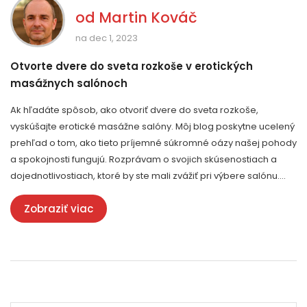
od
Martin Kováč
na dec 1, 2023
Otvorte dvere do sveta rozkoše v erotických
masážnych salónoch
Ak hľadáte spôsob, ako otvoriť dvere do sveta rozkoše,
vyskúšajte erotické masážne salóny. Môj blog poskytne ucelený
prehľad o tom, ako tieto príjemné súkromné oázy našej pohody
a spokojnosti fungujú. Rozprávam o svojich skúsenostiach a
dojednotlivostiach, ktoré by ste mali zvážiť pri výbere salónu.
Pridajte sa ku mne, keď prechádzam cestou k zážitku, ktorý
Zobraziť viac
prebudí všetky vaše zmysly.