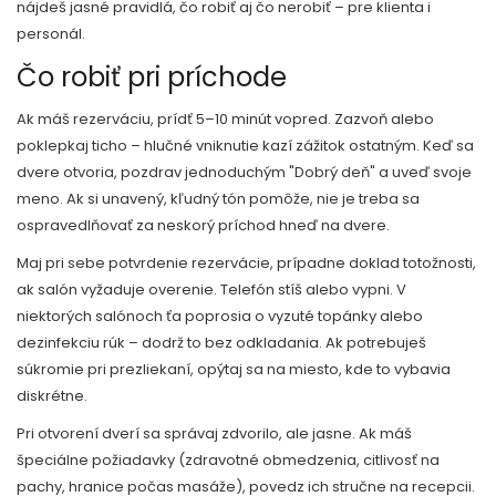
nájdeš jasné pravidlá, čo robiť aj čo nerobiť – pre klienta i
personál.
Čo robiť pri príchode
Ak máš rezerváciu, prídť 5–10 minút vopred. Zazvoň alebo
poklepkaj ticho – hlučné vniknutie kazí zážitok ostatným. Keď sa
dvere otvoria, pozdrav jednoduchým "Dobrý deň" a uveď svoje
meno. Ak si unavený, kľudný tón pomôže, nie je treba sa
ospravedlňovať za neskorý príchod hneď na dvere.
Maj pri sebe potvrdenie rezervácie, prípadne doklad totožnosti,
ak salón vyžaduje overenie. Telefón stíš alebo vypni. V
niektorých salónoch ťa poprosia o vyzuté topánky alebo
dezinfekciu rúk – dodrž to bez odkladania. Ak potrebuješ
súkromie pri prezliekaní, opýtaj sa na miesto, kde to vybavia
diskrétne.
Pri otvorení dverí sa správaj zdvorilo, ale jasne. Ak máš
špeciálne požiadavky (zdravotné obmedzenia, citlivosť na
pachy, hranice počas masáže), povedz ich stručne na recepcii.