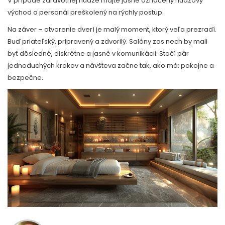
V prípade zdravotnej núdze majte jasne označený núdzový
východ a personál preškolený na rýchly postup.
Na záver – otvorenie dverí je malý moment, ktorý veľa prezradí.
Buď priateľský, pripravený a zdvorilý. Salóny zas nech by mali
byť dôsledné, diskrétne a jasné v komunikácii. Stačí pár
jednoduchých krokov a návšteva začne tak, ako má: pokojne a
bezpečne.