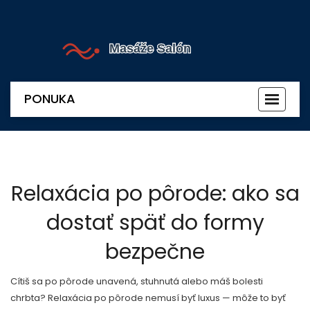
PONUKA
Prepnú
navigác
Relaxácia po pôrode: ako sa
dostať späť do formy
bezpečne
Cítiš sa po pôrode unavená, stuhnutá alebo máš bolesti
chrbta? Relaxácia po pôrode nemusí byť luxus — môže to byť