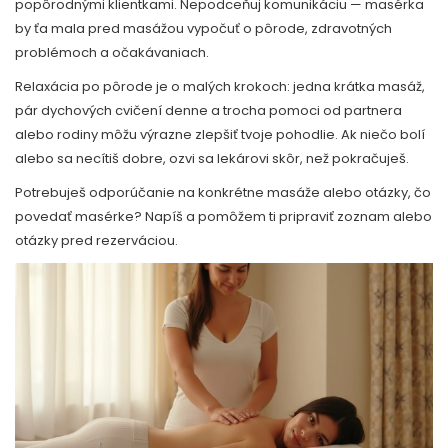
popôrodnými klientkami. Nepodceňuj komunikáciu — masérka
by ťa mala pred masážou vypočuť o pôrode, zdravotných
problémoch a očakávaniach.
Relaxácia po pôrode je o malých krokoch: jedna krátka masáž,
pár dychových cvičení denne a trocha pomoci od partnera
alebo rodiny môžu výrazne zlepšiť tvoje pohodlie. Ak niečo bolí
alebo sa necítiš dobre, ozvi sa lekárovi skôr, než pokračuješ.
Potrebuješ odporúčanie na konkrétne masáže alebo otázky, čo
povedať masérke? Napíš a pomôžem ti pripraviť zoznam alebo
otázky pred rezerváciou.