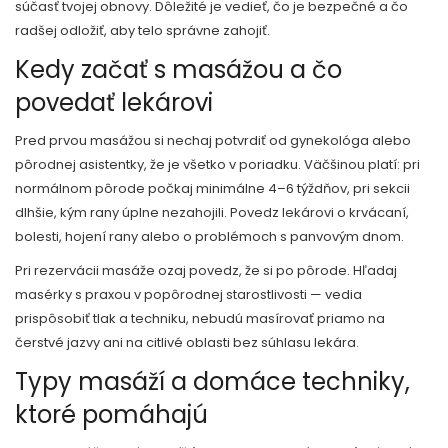
súčasť tvojej obnovy. Dôležité je vedieť, čo je bezpečné a čo
radšej odložiť, aby telo správne zahojiť.
Kedy začať s masážou a čo
povedať lekárovi
Pred prvou masážou si nechaj potvrdiť od gynekológa alebo
pôrodnej asistentky, že je všetko v poriadku. Väčšinou platí: pri
normálnom pôrode počkaj minimálne 4–6 týždňov, pri sekcii
dlhšie, kým rany úplne nezahojili. Povedz lekárovi o krvácaní,
bolesti, hojení rany alebo o problémoch s panvovým dnom.
Pri rezervácii masáže ozaj povedz, že si po pôrode. Hľadaj
masérky s praxou v popôrodnej starostlivosti — vedia
prispôsobiť tlak a techniku, nebudú masírovať priamo na
čerstvé jazvy ani na citlivé oblasti bez súhlasu lekára.
Typy masáží a domáce techniky,
ktoré pomáhajú