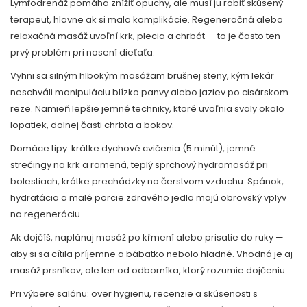
Lymfodrenáž pomáha znížiť opuchy, ale musí ju robiť skúsený
terapeut, hlavne ak si mala komplikácie. Regeneračná alebo
relaxačná masáž uvoľní krk, plecia a chrbát — to je často ten
prvý problém pri nosení dieťaťa.
Vyhni sa silným hlbokým masážam brušnej steny, kým lekár
neschváli manipuláciu blízko panvy alebo jaziev po cisárskom
reze. Namieň lepšie jemné techniky, ktoré uvoľnia svaly okolo
lopatiek, dolnej časti chrbta a bokov.
Domáce tipy: krátke dychové cvičenia (5 minút), jemné
strečingy na krk a ramená, teplý sprchový hydromasáž pri
bolestiach, krátke prechádzky na čerstvom vzduchu. Spánok,
hydratácia a malé porcie zdravého jedla majú obrovský vplyv
na regeneráciu.
Ak dojčíš, naplánuj masáž po kŕmení alebo prisatie do ruky —
aby si sa cítila príjemne a bábätko nebolo hladné. Vhodná je aj
masáž prsníkov, ale len od odborníka, ktorý rozumie dojčeniu.
Pri výbere salónu: over hygienu, recenzie a skúsenosti s