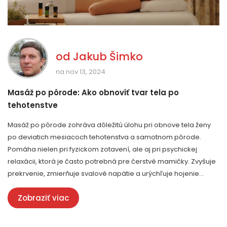
od
Jakub Šimko
na nov 13, 2024
Masáž po pôrode: Ako obnoviť tvar tela po
tehotenstve
Masáž po pôrode zohráva dôležitú úlohu pri obnove tela ženy
po deviatich mesiacoch tehotenstva a samotnom pôrode.
Pomáha nielen pri fyzickom zotavení, ale aj pri psychickej
relaxácii, ktorá je často potrebná pre čerstvé mamičky. Zvyšuje
prekrvenie, zmierňuje svalové napätie a urýchľuje hojenie
tkanív. Navyše, pravidelné masáže môžu prispieť k rýchlejšiemu
Zobraziť viac
návratu do pôvodného tvaru tela. Pozrieme sa na rôzne druhy
masáží a ich konkrétne výhody.