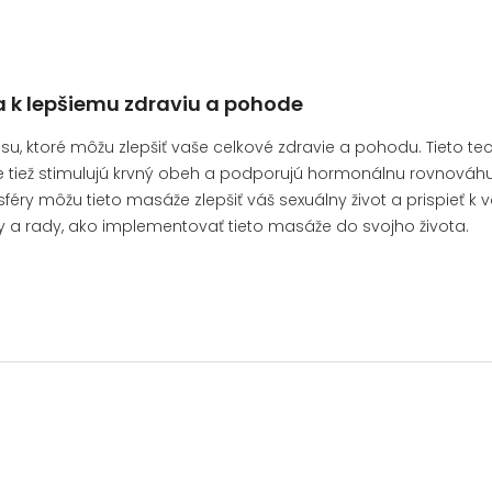
 k lepšiemu zdraviu a pohode
 ktoré môžu zlepšiť vaše celkové zdravie a pohodu. Tieto tec
e tiež stimulujú krvný obeh a podporujú hormonálnu rovnováhu
y môžu tieto masáže zlepšiť váš sexuálny život a prispieť k v
py a rady, ako implementovať tieto masáže do svojho života.