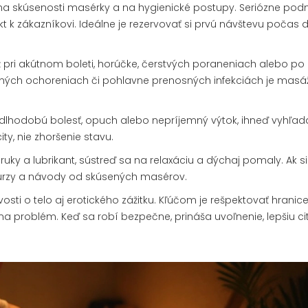
a na skúsenosti masérky a na hygienické postupy. Seriózne podn
kt k zákazníkovi. Ideálne je rezervovať si prvú návštevu počas 
pri akútnom boleti, horúčke, čerstvých poraneniach alebo po
h kožných ochoreniach či pohlavne prenosných infekciách je masá
iš dlhodobú bolesť, opuch alebo nepríjemný výtok, ihneď vyhľad
y, nie zhoršenie stavu.
uky a lubrikant, sústreď sa na relaxáciu a dýchaj pomaly. Ak si 
kurzy a návody od skúsených masérov.
ti o telo aj erotického zážitku. Kľúčom je rešpektovať hranice
a problém. Keď sa robí bezpečne, prináša uvoľnenie, lepšiu cit