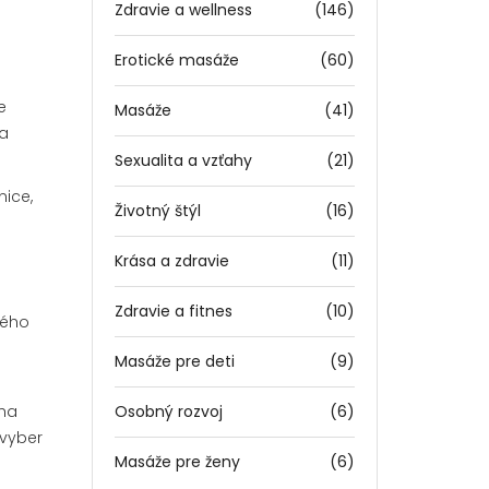
Zdravie a wellness
(146)
Erotické masáže
(60)
e
Masáže
(41)
ba
Sexualita a vzťahy
(21)
nice,
Životný štýl
(16)
Krása a zdravie
(11)
Zdravie a fitnes
(10)
ného
Masáže pre deti
(9)
áha
Osobný rozvoj
(6)
 vyber
Masáže pre ženy
(6)