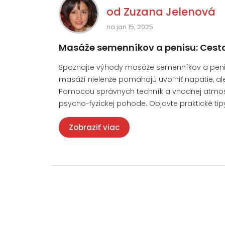
od
Zuzana Jelenová
na jan 15, 2025
Masáže semenníkov a penisu: Cesta
Spoznajte výhody masáže semenníkov a penisu,
masáží nielenže pomáhajú uvoľniť napätie, al
Pomocou správnych techník a vhodnej atmosfér
psycho-fyzickej pohode. Objavte praktické ti
Zobraziť viac