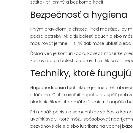
zážitok príjemný a bez komplikácií.
Bezpečnosť a hygiena
Prvým pravidlom je čistota. Pred masážou by mali
podľa potreby. Ak cítiš bolesť, opuch alebo má
masírovať jemne — silný tlak môže ublížiť alebo
Ďalšia vec je komunikácia. Povedz masérke presn
zastaví sa pri bolesti a upraví tlak. Ak salón n
Techniky, ktoré fungujú
Najjednoduchšia technika je jemné prehrabáv
stláčania. Cieľ je uvoľniť napätie a zlepšiť prekr
hladenie šľachiet pomáhajú zmierniť napätie bez 
Pri masáži penisu a semenníkov sa často kombin
uvoľniť svaly, ktoré môžu spôsobovať nepríjemné
bezvôňové oleje alebo lubrikant na vodnej báze