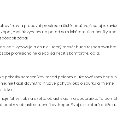
 byť ruky a pracovní prostredia čisté, používajú sa aj rukavic
š zápal, masáž vynechaj a porad sa s lekárom. Semenníky tre
 spôsobiť zápal.
e, čo ti vyhovuje a čo nie. Dobrý masér bude rešpektovať hra
epôsobí profesionálne alebo sa necítiš komfortne, odíď.
anie pokožky semenníkov medzi palcom a ukazovákom bez sil
venie, nie tlačiť dovnútra. Krúživé pohyby okolo šourku a mierne
rizika.
uje ľahký tlak na okolitú oblasť slabín a podbruška. To pom
 pocity v oblasti semenníkov. Nepoužívaj oleje, ktoré dráždia;
.