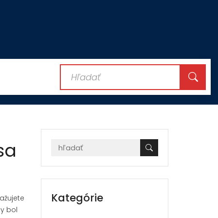
sa
Kategórie
ažujete
by bol