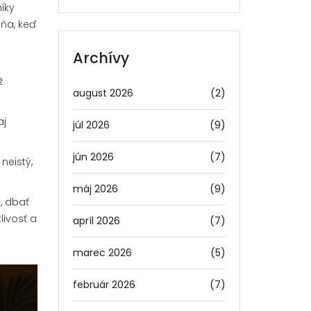
iky
dňa, keď
Archívy
ž
august 2026
(2)
aj
júl 2026
(9)
jún 2026
(7)
neistý,
máj 2026
(9)
, dbať
livosť a
apríl 2026
(7)
marec 2026
(5)
február 2026
(7)