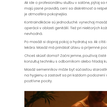
Ak ide o profesionálnu službu v salóne, pýtaj s
majú jasné pravidlá, cení sa diskrétnosť a rešpe
je atmosféra pokojnejšia.
Kontraindikácie sú jednoduché: vynechaj masáž 
operácii v oblasti genitálií. Tiež pri niektorýc
nevhodná.
Po masáži si dopraj pokoj a hydratuj sa. Ak cít
lekára. Masáž má prinášať úľavu a príjemné pocit
Chceš skúsiť doma? Začni jemne, používaj čisté r
konzultuj techniku s odborníkom alebo hľadaj 
Masáž semenníkov môže byť súčasťou starostlivos
na hygienu a zastaviť sa pri každom podozrení n
pozitívne pocity.