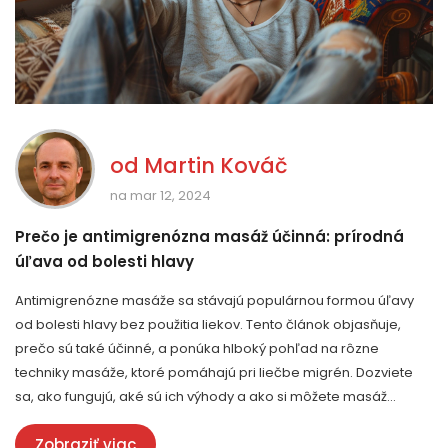
od
Martin Kováč
na mar 12, 2024
Prečo je antimigrenózna masáž účinná: prírodná
úľava od bolesti hlavy
Antimigrenózne masáže sa stávajú populárnou formou úľavy
od bolesti hlavy bez použitia liekov. Tento článok objasňuje,
prečo sú také účinné, a ponúka hlboký pohľad na rôzne
techniky masáže, ktoré pomáhajú pri liečbe migrén. Dozviete
sa, ako fungujú, aké sú ich výhody a ako si môžete masáž
jednoducho aplikovať doma.
Zobraziť viac