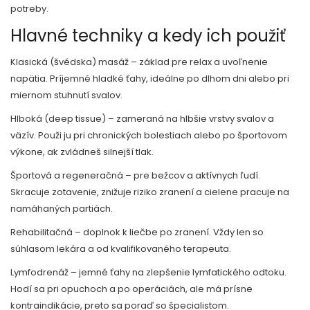
potreby.
Hlavné techniky a kedy ich použiť
Klasická (švédska) masáž – základ pre relax a uvoľnenie
napätia. Príjemné hladké ťahy, ideálne po dlhom dni alebo pri
miernom stuhnutí svalov.
Hlboká (deep tissue) – zameraná na hlbšie vrstvy svalov a
väzív. Použi ju pri chronických bolestiach alebo po športovom
výkone, ak zvládneš silnejší tlak.
Športová a regeneračná – pre bežcov a aktívnych ľudí.
Skracuje zotavenie, znižuje riziko zranení a cielene pracuje na
namáhaných partiách.
Rehabilitačná – doplnok k liečbe po zranení. Vždy len so
súhlasom lekára a od kvalifikovaného terapeuta.
Lymfodrenáž – jemné ťahy na zlepšenie lymfatického odtoku.
Hodí sa pri opuchoch a po operáciách, ale má prísne
kontraindikácie, preto sa poraď so špecialistom.