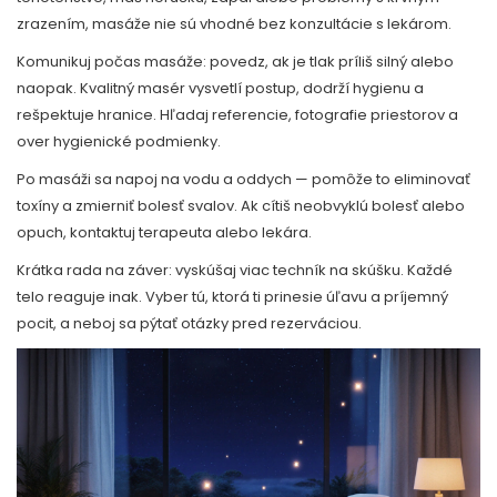
zrazením, masáže nie sú vhodné bez konzultácie s lekárom.
Komunikuj počas masáže: povedz, ak je tlak príliš silný alebo
naopak. Kvalitný masér vysvetlí postup, dodrží hygienu a
rešpektuje hranice. Hľadaj referencie, fotografie priestorov a
over hygienické podmienky.
Po masáži sa napoj na vodu a oddych — pomôže to eliminovať
toxíny a zmierniť bolesť svalov. Ak cítiš neobvyklú bolesť alebo
opuch, kontaktuj terapeuta alebo lekára.
Krátka rada na záver: vyskúšaj viac techník na skúšku. Každé
telo reaguje inak. Vyber tú, ktorá ti prinesie úľavu a príjemný
pocit, a neboj sa pýtať otázky pred rezerváciou.