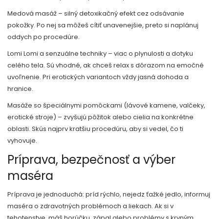
Medová masáž – silný detoxikačný efekt cez odsávanie
pokožky. Po nej sa môžeš cítiť unavenejšie, preto si naplánuj
oddych po procedúre.
Lomi Lomi a senzuálne techniky – viac o plynulosti a dotyku
celého tela. Sú vhodné, ak chceš relax s dôrazom na emočné
uvoľnenie. Pri erotických variantoch vždy jasná dohoda a
hranice.
Masáže so špeciálnymi pomôckami (lávové kamene, valčeky,
erotické stroje) – zvyšujú pôžitok alebo cielia na konkrétne
oblasti. Skús najprv kratšiu procedúru, aby si vedel, čo ti
vyhovuje.
Príprava, bezpečnosť a výber
maséra
Príprava je jednoduchá: príd rýchlo, nejedz ťažké jedlo, informuj
maséra o zdravotných problémoch a liekach. Ak si v
tehotenstve, máš horúčku, zápal alebo problémy s krvným