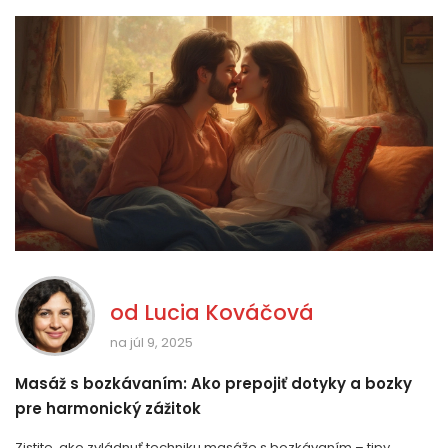
od
Lucia Kováčová
na júl 9, 2025
Masáž s bozkávaním: Ako prepojiť dotyky a bozky
pre harmonický zážitok
Zistite, ako zvládnuť techniku masáže s bozkávaním – tipy,