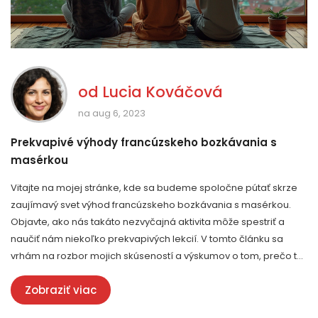
od
Lucia Kováčová
na aug 6, 2023
Prekvapivé výhody francúzskeho bozkávania s
masérkou
Vitajte na mojej stránke, kde sa budeme spoločne pútať skrze
zaujímavý svet výhod francúzskeho bozkávania s masérkou.
Objavte, ako nás takáto nezvyčajná aktivita môže spestriť a
naučiť nám niekoľko prekvapivých lekcií. V tomto článku sa
vrhám na rozbor mojich skúseností a výskumov o tom, prečo to
každej žene môže priniesť nečakané výhody. Pripojte sa ku mne
Zobraziť viac
a spoznajte tajomstvo tohto netradičného wellness zážitku.