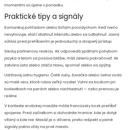
momentmi sú úplne v poriadku.
Praktické tipy a signály
Komunikuj pohľadom alebo tichým povzdychom. Keď niečo
nevyhovuje, stačí stiahnuť intenzitu alebo sa odtiahnuť. Jasný
súhlas pred prehĺbením je jednoduchý a dospelý prístup.
Sleduj partnerovu reakciu. Ak odpovedá spätným pohybom
jazyka a telom sa posúva bližšie, máš zelenú pokračovať. Ak
zatvára ústa alebo otáča hlavu, spomaľ alebo sa opýtaj.
Udržiavaj ústnu hygienu. Čisté zuby, žuvačka alebo ústna voda
sú malé veci, ktoré robia veľký rozdiel. Vyhni sa bozkom pri
boliestkach na perách alebo nachladnutí — riziko prenosu je
reálne.
V kontexte erotickej masáže môže francúzsky bozk prehĺbiť
spojenie. Pred začiatkom si dohodnite hranice: kde je dotyk
vítaný a kde nie. Masáž je o dôvere, preto rešpekt a jasné
signály patria vždy na prvé miesto.