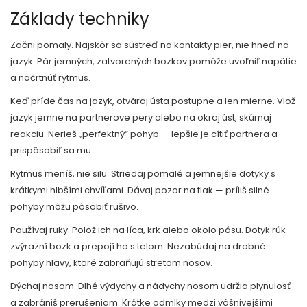
Základy techniky
Začni pomaly. Najskôr sa sústreď na kontakty pier, nie hneď na
jazyk. Pár jemných, zatvorených bozkov pomôže uvoľniť napätie
a načrtnúť rytmus.
Keď príde čas na jazyk, otváraj ústa postupne a len mierne. Vlož
jazyk jemne na partnerove pery alebo na okraj úst, skúmaj
reakciu. Nerieš „perfektný“ pohyb — lepšie je cítiť partnera a
prispôsobiť sa mu.
Rytmus meníš, nie silu. Striedaj pomalé a jemnejšie dotyky s
krátkymi hlbšími chvíľami. Dávaj pozor na tlak — príliš silné
pohyby môžu pôsobiť rušivo.
Používaj ruky. Polož ich na líca, krk alebo okolo pásu. Dotyk rúk
zvýrazní bozk a prepojí ho s telom. Nezabúdaj na drobné
pohyby hlavy, ktoré zabraňujú stretom nosov.
Dýchaj nosom. Dlhé výdychy a nádychy nosom udržia plynulosť
a zabrániš prerušeniam. Krátke odmlky medzi vášnivejšími