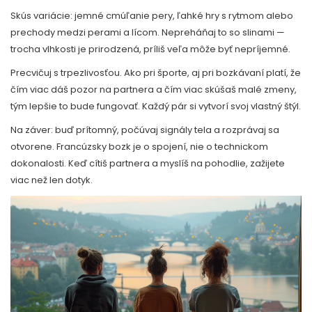
Skús variácie: jemné cmúľanie pery, ľahké hry s rytmom alebo
prechody medzi perami a lícom. Nepreháňaj to so slinami —
trocha vlhkosti je prirodzená, príliš veľa môže byť nepríjemné.
Precvičuj s trpezlivosťou. Ako pri športe, aj pri bozkávaní platí, že
čím viac dáš pozor na partnera a čím viac skúšaš malé zmeny,
tým lepšie to bude fungovať. Každý pár si vytvorí svoj vlastný štýl.
Na záver: buď prítomný, počúvaj signály tela a rozprávaj sa
otvorene. Francúzsky bozk je o spojení, nie o technickom
dokonalosti. Keď cítiš partnera a myslíš na pohodlie, zažijete
viac než len dotyk.