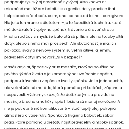
podporuje fyzický aj emocionálny vývoj
. Also known as
relaxačná masáž pre batoli
, it is a gentle, daily practice that
helps babies feel safe, calm, and connected to their caregivers.
Nie je to len hranie s dieťaťom – je to špecifická technika, ktorá
má dokázateľný vplyv na spánok, trávenie a úroveň stresu.
Mnoho rodičov si myslí, že batolatá sú príliš malé na to, aby cítili
dotyk alebo z neho mali prospech. Ale skutočnosť je iná: ich
pokožka, svaly a nervový systém sú veľmi citlivé, a jemný,
pravidelný dotyk im hovorí: „Si v bezpečí.“
Masáž dojčiat
,
špecifický druh masáže, ktorý sa používa od
prvého týždňa života a je zameraný na uvoľnenie napätia,
podporu trávenia a zlepšenie kvality spánku
.
Je to jednoduchá,
ale veľmi účinná metóda, ktorá pomáha pri kolikách, zápche a
nespavosti. Výskumy ukazujú, že deti, ktorým sa pravidelne
masíruje brucho a nožičky, spia hlbšie a sú menej nervózne. A
nie je potrebné nič komplikované – stačí teplý olej, pokojná
atmosféra a vaše ruky.
Spánková hygiena bábätiek
,
súbor
praxí, ktoré pomáhajú dieťaťu nájsť pravidelný a hlboký spánok,