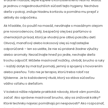
vrátane masáže, teplé kúpele a konzistentného režimu
.
Masáž
je jednou z najjednoduchších súčastí tejto hygieny. Necháva
dieťa v pokoji, znižuje hladinu kortizolu a pomáha mu prejsť z
aktivity do odpočinku.
Ak hľadáte, čo použiť na masáž, neváhajte s
masážnym olejom
pre novorodencov
,
čistý, bezpečný olej bez parfúmov a
chemických prísad, ktorý je vhodný pre citlivú pokožku detí
.
Olivový, mandľový alebo kokosový olej sú najčastejšie
odporúčané – len sa uistite, že nie sú pridané žiadne výlučky
alebo aromaty. Nezačínajte hneď po jedle, nechajte dieťa
trochu odpočíť. Môžete masírovať nožičky, chrbát, brucho a ruky
– každý dotyk by mal byť pomalý, jemný a spojený s hovorením
alebo piesňou. Toto nie je terapia, ktorú treba robiť raz
týždenne. Je to každodenný rituál, ktorý sa stáva súčasťou
vášho vzťahu s dieťaťom.
V kolekcii nižšie nájdete praktické návody, ktoré vám pomôžu
začať. Ako správne masírovať brucho, aby sa znižovali koliky?
Ktoré techniky najviac pomáhajú pri nespavosti? Ako rozpoznať,