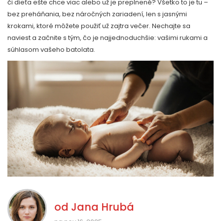
či dieťa ešte chce viac alebo už je preplnené? Všetko to je tu –
bez preháňania, bez náročných zariadení, len s jasnými
krokami, ktoré môžete použiť už zajtra večer. Nechajte sa
naviest a začnite s tým, čo je najjednoduchšie: vašimi rukami a
súhlasom vašeho batolata.
od
Jana Hrubá