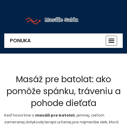
PONUKA
Prepnú
navigác
Masáž pre batolat: ako
pomôže spánku, tráveniu a
pohode dieťaťa
Keď hovoríme o
masáži pre batolat
,
jemnej, cieľom
zameranej dotykovéj terapii určenej pre najmenšie deti, ktorá