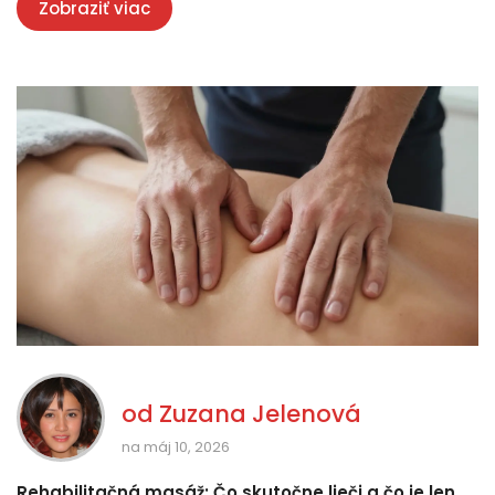
Zobraziť viac
od
Zuzana Jelenová
na máj 10, 2026
Rehabilitačná masáž: Čo skutočne lieči a čo je len