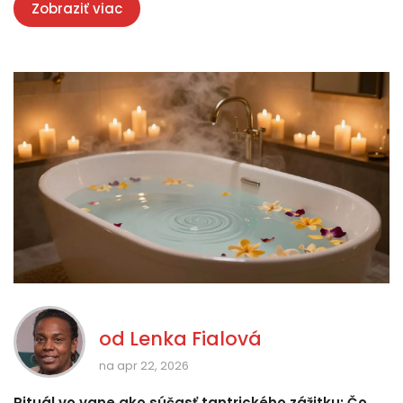
Zobraziť viac
od
Lenka Fialová
na apr 22, 2026
Rituál vo vane ako súčasť tantrického zážitku: Čo