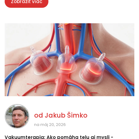
Zobraziť viac
od
Jakub Šimko
na máj 20, 2026
Vakuumterapia: Ako pomáha telu aj mysli -