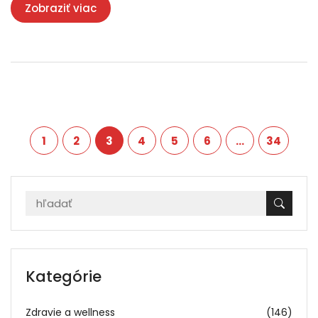
Zobraziť viac
1
2
3
4
5
6
…
34
Kategórie
Zdravie a wellness
(146)