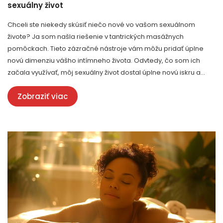
sexuálny život
Chceli ste niekedy skúsiť niečo nové vo vašom sexuálnom
živote? Ja som našla riešenie v tantrických masážnych
pomôckach. Tieto zázračné nástroje vám môžu pridať úplne
novú dimenziu vášho intímneho života. Odvtedy, čo som ich
začala využívať, môj sexuálny život dostal úplne novú iskru a
vzrušenie. Príďte sa dozvedieť viac o tom, ako tieto pomôcky
Zobraziť viac
môžu zlepšiť aj váš sexuálny život.