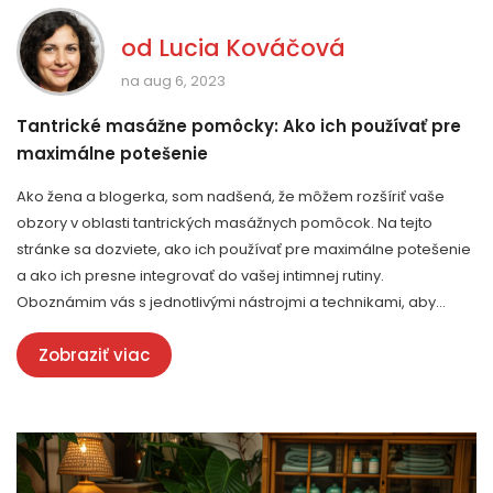
od
Lucia Kováčová
na aug 6, 2023
Tantrické masážne pomôcky: Ako ich používať pre
maximálne potešenie
Ako žena a blogerka, som nadšená, že môžem rozšíriť vaše
obzory v oblasti tantrických masážnych pomôcok. Na tejto
stránke sa dozviete, ako ich používať pre maximálne potešenie
a ako ich presne integrovať do vašej intimnej rutiny.
Oboznámim vás s jednotlivými nástrojmi a technikami, aby
tantrické masážne pomôcky priniesli nielen fyzické, ale aj
Zobraziť viac
emocionálne zážitky. Verím, že vďaka mojim tipom a trikom sa
aj vaše tantrické zážitky zvýšia na ďalšiu úroveň.