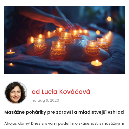
od
Lucia Kováčová
na aug 6, 2023
Masážne poháriky pre zdravší a mladistvejší vzhľad
Ahojte, dámy! Dnes si s vami podelím o skúsenosti s masážnymi