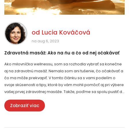
od
Lucia Kováčová
na aug 6, 2023
Zdravotná masáž: Ako na ňu a čo od nej očakávať
Ako milovníčka wellnessu, som sa rozhodla vybrať sa konečne
aj na zdravotnú masáž. Nemala som ani tušenie, čo očakávať a
čo ma môže prekvapiť. V tomto článku sa s vami podelím o
svoje skúsenosti a tipy, ktoré by vám mohli pomôcť aj pri výbere
vašej prvej zdravotnej masáže. Takže, poďme sa spolu pustiť do
toho a zistiť, čo všetko môže zdravotná masáž ponúknuť.
Zobraziť viac