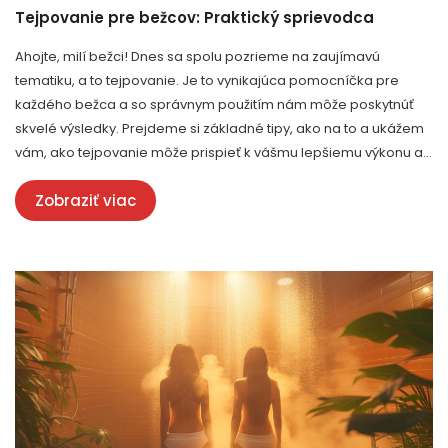
Tejpovanie pre bežcov: Praktický sprievodca
Ahojte, milí bežci! Dnes sa spolu pozrieme na zaujímavú
tematiku, a to tejpovanie. Je to vynikajúca pomocníčka pre
každého bežca a so správnym použitím nám môže poskytnúť
skvelé výsledky. Prejdeme si základné tipy, ako na to a ukážem
vám, ako tejpovanie môže prispieť k vášmu lepšiemu výkonu a
prevencii zranení. Pridajte sa k našej cestovke za efektívnym a
Zobraziť viac
bezpečným bežaním s pomocou tejpovania!