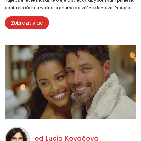
najlepšie letné masážne oleje a sviečky, aby som vám priniesla
pocit relaxácie a wellness priamo do vášho domova. Pridajte sa
ku mne a objavte zázraky aromaterapie a pokožky hladkej ako
Zobraziť viac
hodváb. Už sa neviem dočkať, aby som vám ukázala moje
najobľúbenejšie výrobky.
od
Lucia Kováčová