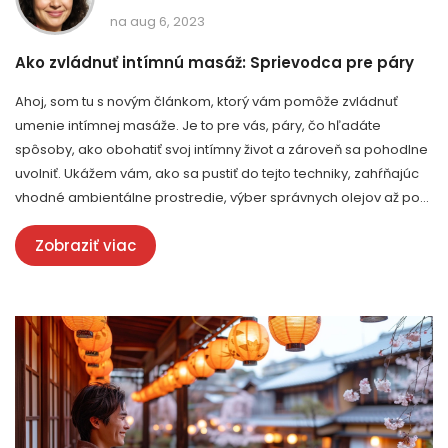
na aug 6, 2023
Ako zvládnuť intímnú masáž: Sprievodca pre páry
Ahoj, som tu s novým článkom, ktorý vám pomôže zvládnuť
umenie intímnej masáže. Je to pre vás, páry, čo hľadáte
spôsoby, ako obohatiť svoj intímny život a zároveň sa pohodlne
uvolniť. Ukážem vám, ako sa pustiť do tejto techniky, zahŕňajúc
vhodné ambientálne prostredie, výber správnych olejov až po
jednotlivé techniky, ktoré potešia vás a vášho partnera. Pridajte
Zobraziť viac
sa ku mne a objavte, ako sa trocha intimity môže premeniť na
niečo naozaj úžasné!