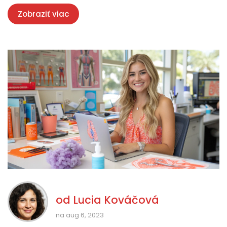
ukážem, na čo sa môžete tešiť a ako z nuru masáže čerpať
Zobraziť viac
maximum.
od
Lucia Kováčová
na aug 6, 2023