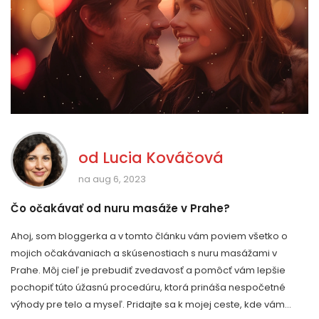
od
Lucia Kováčová
na aug 6, 2023
Čo očakávať od nuru masáže v Prahe?
Ahoj, som bloggerka a v tomto článku vám poviem všetko o
mojich očakávaniach a skúsenostiach s nuru masážami v
Prahe. Môj cieľ je prebudiť zvedavosť a pomôcť vám lepšie
pochopiť túto úžasnú procedúru, ktorá prináša nespočetné
výhody pre telo a myseľ. Pridajte sa k mojej ceste, kde vám