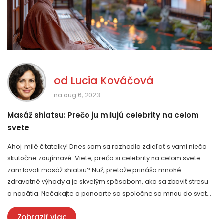
od
Lucia Kováčová
na aug 6, 2023
Masáž shiatsu: Prečo ju milujú celebrity na celom
svete
Ahoj, milé čitatelky! Dnes som sa rozhodla zdieľať s vami niečo
skutočne zaujímavé. Viete, prečo si celebrity na celom svete
zamilovali masáž shiatsu? Nuž, pretože prináša mnohé
zdravotné výhody a je skvelým spôsobom, ako sa zbaviť stresu
a napätia. Nečakajte a ponoorte sa spoločne so mnou do sveta
shiatsu a objavte, prečo sa táto technika stala tak populárnou.
Zobraziť viac