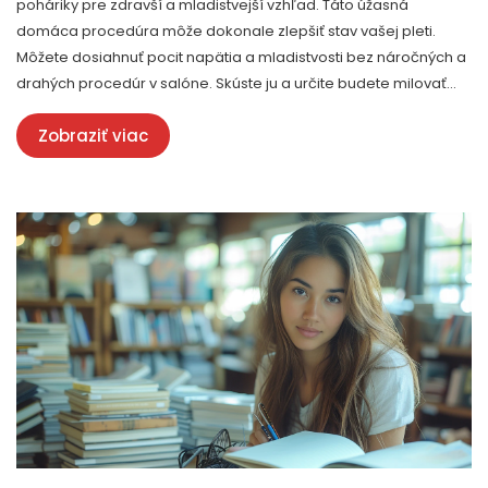
poháriky pre zdravší a mladistvejší vzhľad. Táto úžasná
domáca procedúra môže dokonale zlepšiť stav vašej pleti.
Môžete dosiahnuť pocit napätia a mladistvosti bez náročných a
drahých procedúr v salóne. Skúste ju a určite budete milovať
tento jednoduchý trik pre krásnu pleť rovnako ako ja.
Zobraziť viac